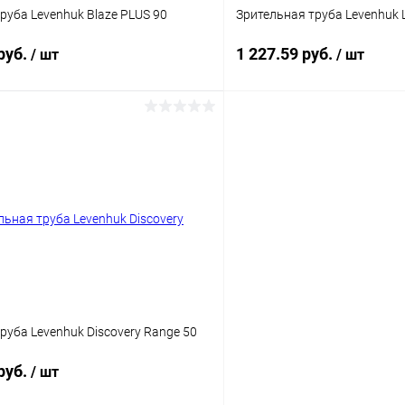
руба Levenhuk Blaze PLUS 90
Зрительная труба Levenhuk 
руб.
1 227.59 руб.
/ шт
/ шт
Подписаться
Подпис
 клик
Сравнение
Купить в 1 клик
ое
Недоступно
В избранное
руба Levenhuk Discovery Range 50
руб.
/ шт