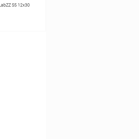
LabZZ S5 12x30
аться
Сравнение
Недоступно