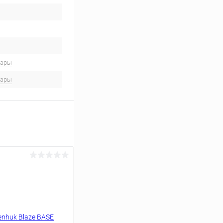
вары
вары