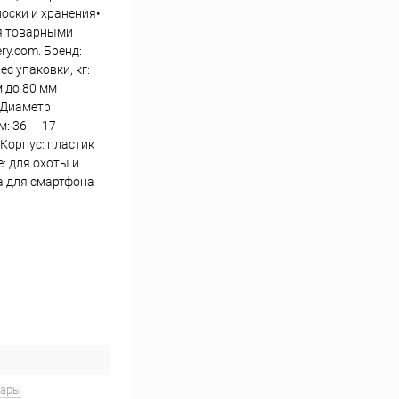
оски и хранения•
ся товарными
ry.com. Бренд:
с упаковки, кг:
м до 80 мм
1 Диаметр
м: 36 — 17
Корпус: пластик
: для охоты и
а для смартфона
вары