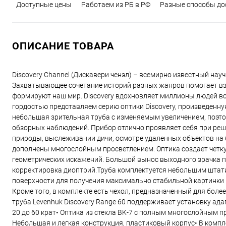
Доступные цены
Работаем из РБ в РФ
Разные способы до
ОПИСАНИЕ ТОВАРА
Discovery Channel (Дискавери ченэл) – всемирно известный нау
Захватывающее сочетание историй разных жанров помогает взг
формируют наш мир. Discovery вдохновляет миллионы людей во
гордостью представляем серию оптики Discovery, произведенную
небольшая зрительная труба с изменяемым увеличением, поэто
обзорных наблюдений. Прибор отлично проявляет себя при ре
природы, выслеживании дичи, осмотре удаленных объектов на 
дополнены многослойным просветлением. Оптика создает четку
геометрических искажений. Большой вынос выходного зрачка п
корректировка диоптрий.Труба комплектуется небольшим штати
поверхности для получения максимально стабильной картинки 
Кроме того, в комплекте есть чехол, предназначенный для боле
труба Levenhuk Discovery Range 60 поддерживает установку ад
20 до 60 крат• Оптика из стекла BK-7 с полным многослойным 
Небольшая и легкая конструкция, пластиковый корпус• В компл