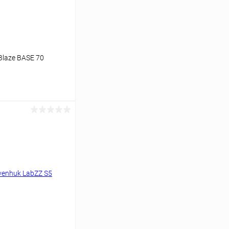
Blaze BASE 70
аться
Сравнение
Недоступно