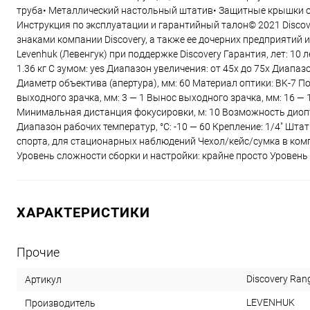
труба• Металлический настольный штатив• Защитные крышки об
Инструкция по эксплуатации и гарантийный талон© 2021 Disco
знаками компании Discovery, а также ее дочерних предприятий и
Levenhuk (Левенгук) при поддержке Discovery Гарантия, лет: 10 
1.36 кг С зумом: yes Диапазон увеличения: от 45x до 75x Диапаз
Диаметр объектива (апертура), мм: 60 Материал оптики: BK-7 
выходного зрачка, мм: 3 — 1 Вынос выходного зрачка, мм: 16 — 14
Минимальная дистанция фокусировки, м: 10 Возможность диопт
Диапазон рабочих температур, °С: -10 — 60 Крепление: 1/4" Шта
спорта, для стационарных наблюдений Чехол/кейс/сумка в ком
Уровень сложности сборки и настройки: крайне просто Уровен
ХАРАКТЕРИСТИКИ
Прочие
Discovery Ran
Артикул
LEVENHUK
Производитель