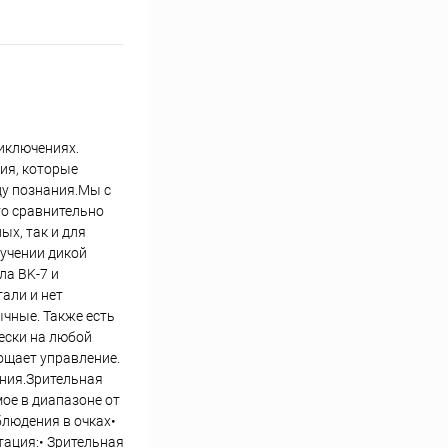
риключениях.
ия, которые
ду познания.Мы с
то сравнительно
х, так и для
учении дикой
ла BK-7 и
али и нет
чные. Также есть
ески на любой
ощает управление.
ения.Зрительная
ое в диапазоне от
блюдения в очках•
тация:• Зрительная