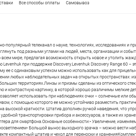
ставки
Все способы оплаты
Самовывоз
чно-популярный телеканал о науке, технологиях, исследованиях и п
лянуть под разными углами на людей, места, организации и событ
 всем мире, предлагая возможность открыть новое и утолить жаж
 Levenhuk при поддержке Discovery.Levenhuk Discovery Range 60 – э
му ее с одинаковым успехом можно использовать как для прицельны
шении любых наблюдательных задач на открытых пространствах: из
больших территориях.Линзы и призмы сделаны из оптического стек
ю и контрастную картинку, в которой хорошо различимы мелкие дет
озволяет использовать при наблюдениях очки – солнечные или обы
вом, с помощью которого ее можно устойчиво разместить практич
на высокой кратности. Штатив дополнен ручкой наведения, что упр
е удобной транспортировки прибора и аксессуаров, а также их хран
аптера для смартфона.Основные особенности:• Увеличение, изменяем
просветлением• Большой вынос выходного зрачка – можно вести на
екте компактный штатив и чехол для переноски и храненияКомплек