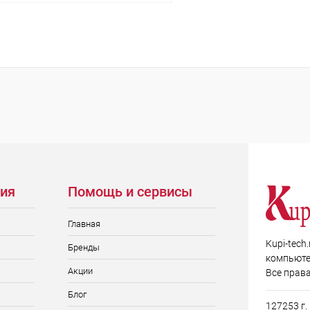
Подписаться
 клик
Сравнение
ое
Недоступно
ия
Помощь и сервисы
Главная
Kupi-tech
Бренды
компьюте
Акции
Все прав
Блог
127253 г