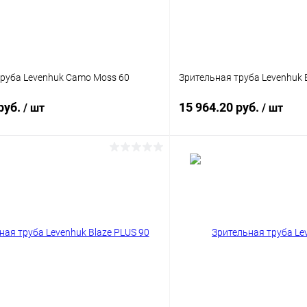
труба Levenhuk Camo Moss 60
Зрительная труба Levenhuk 
руб.
15 964.20 руб.
/ шт
/ шт
Подписаться
Подпис
 клик
Сравнение
Купить в 1 клик
ое
Недоступно
В избранное