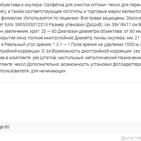
ъектива и окуляра• Салфетка для очистки оптики• Чехол для перен
very, а также соответствующие логотипы и торговые марки являют
 филиалов. Используется по лицензии. Все права защищены. Discove
лет EAN: 5905555012315 Размер упаковки (ДxШxВ), см: 39x18x11 см Ве
он увеличения, крат: 20 — 60 Диапазон диаметра объектива: от 60 м
Покрытие линз: полное многослойное Диаметр линзы окуляра, мм: 2
 Реальный угол зрения, °: 2.1 — 1 Поле зрения на удалении 1000 м, 
рийной коррекции, D: ±4 Возможность диоптрийной коррекции: yes 
тив в комплекте: yes Штатив: настольный, металлический Назначение
плекте: чехол Дополнительно: возможность установки фотоадаптер
ь пользователя: для начинающих
ge 60
Другие то