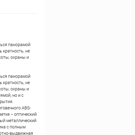
ться панорамой
ь кратность, не
хоты, охраны и
ться панорамой
ь кратность, не
хоты, охраны и
ямой, но и с
крытия.
говечного ABS-
етке – оптический
ный металлический
ика с полным
ротно-выдвижная