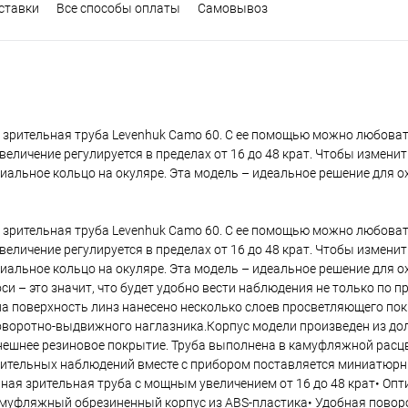
ставки
Все способы оплаты
Самовывоз
– зрительная труба Levenhuk Camo 60. С ее помощью можно любова
личение регулируется в пределах от 16 до 48 крат. Чтобы изменит
альное кольцо на окуляре. Эта модель – идеальное решение для о
– зрительная труба Levenhuk Camo 60. С ее помощью можно любова
личение регулируется в пределах от 16 до 48 крат. Чтобы изменит
альное кольцо на окуляре. Эта модель – идеальное решение для о
и – это значит, что будет удобно вести наблюдения не только по пр
на поверхность линз нанесено несколько слоев просветляющего по
воротно-выдвижного наглазника.Корпус модели произведен из дол
внешнее резиновое покрытие. Труба выполнена в камуфляжной расцв
жительных наблюдений вместе с прибором поставляется миниатюр
ная зрительная труба с мощным увеличением от 16 до 48 крат• Опт
Камуфляжный обрезиненный корпус из ABS-пластика• Удобная пово