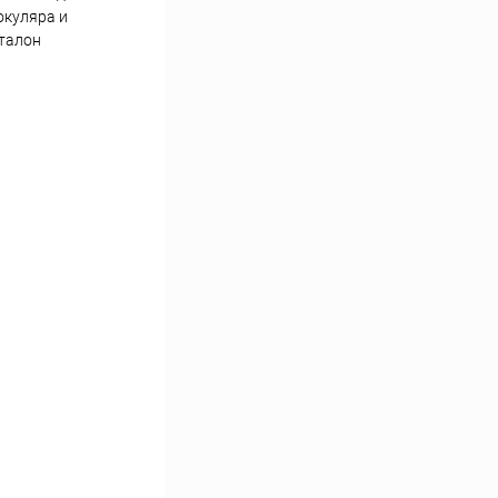
окуляра и
 талон