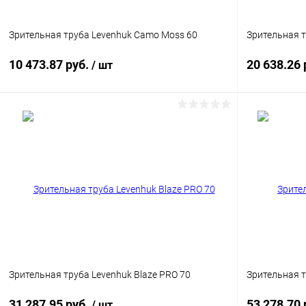
Зрительная труба Levenhuk Camo Moss 60
Зрительная т
10 473.87 руб.
20 638.26 
/ шт
Подписаться
Купить в 1 клик
Сравнение
Купить в 1
В избранное
Недоступно
В избранн
Зрительная труба Levenhuk Blaze PRO 70
Зрительная т
31 287.95 руб.
53 278.70 
/ шт