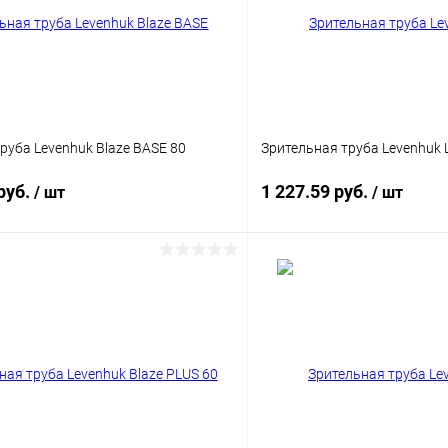
руба Levenhuk Blaze BASE 80
Зрительная труба Levenhuk 
руб.
1 227.59 руб.
/ шт
/ шт
Подписаться
Подпис
 клик
Сравнение
Купить в 1 клик
ое
Недоступно
В избранное