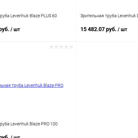
руба Levenhuk Blaze PLUS 60
Зрительная труба Levenhuk 
руб.
15 482.07 руб.
/ шт
/ шт
Подписаться
Подпис
 клик
Сравнение
Купить в 1 клик
ое
Недоступно
В избранное
руба Levenhuk Blaze PRO 100
руб.
/ шт