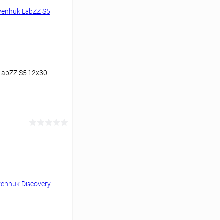
LabZZ S5 12x30
аться
Сравнение
Недоступно