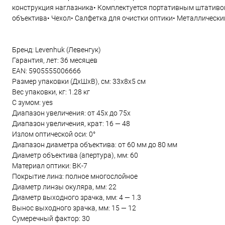
конструкция наглазника• Комплектуется портативным штативо
объектива• Чехол• Салфетка для очистки оптики• Металлическ
Бренд: Levenhuk (Левенгук)
Гарантия, лет: 36 месяцев
EAN: 5905555006666
Размер упаковки (ДxШxВ), см: 33x8x5 см
Вес упаковки, кг: 1.28 кг
С зумом: yes
Диапазон увеличения: от 45x до 75x
Диапазон увеличения, крат: 16 — 48
Излом оптической оси: 0°
Диапазон диаметра объектива: от 60 мм до 80 мм
Диаметр объектива (апертура), мм: 60
Материал оптики: BK-7
Покрытие линз: полное многослойное
Диаметр линзы окуляра, мм: 22
Диаметр выходного зрачка, мм: 4 — 1.3
Вынос выходного зрачка, мм: 15 — 12
Сумеречный фактор: 30