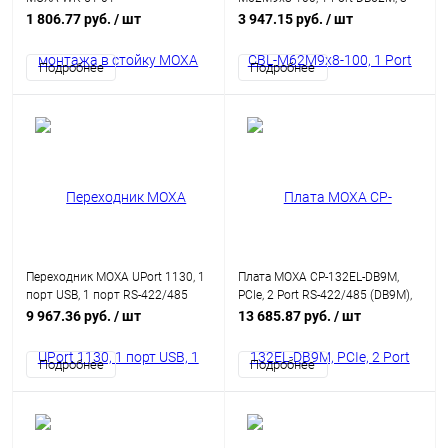
портов DB9M
1 806.77 руб.
/ шт
3 947.15 руб.
/ шт
Подробнее
Подробнее
Переходник MOXA UPort 1130, 1
Плата MOXA CP-132EL-DB9M,
порт USB, 1 порт RS-422/485
PCIe, 2 Port RS-422/485 (DB9M),
Low Profile, кабель в комплекте
9 967.36 руб.
/ шт
13 685.87 руб.
/ шт
Подробнее
Подробнее