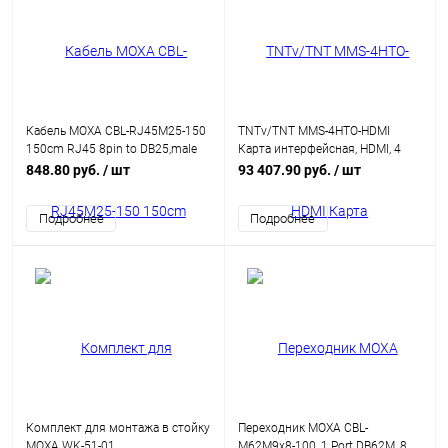
Кабель MOXA CBL-RJ45M25-150
TNTv/TNT MMS-4HTO-HDMI
150cm RJ45 8pin to DB25,male
Карта интерфейсная, HDMI, 4
cable
внешних выходных порта:
848.80 руб.
/ шт
93 407.90 руб.
/ шт
HDMI+AUDIO, аудио де-эмбеддер;
интегрированный конвертер
Подробнее
Подробнее
видеоразрешений/scaler;для
коммутаторов серии MMS-
xxxxCSTW
Комплект для монтажа в стойку
Переходник MOXA CBL-
MOXA WK-51-01
M62M9x8-100, 1 Port DB62M, 8