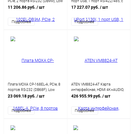
PCIe, 2 порта RS-232 (DB9M), Low
порт USB, 1 порт RS-422/485, с
Profile, кабель в комплекте
изоляцией 2 KV
11 206.86 руб.
/ шт
17 227.07 руб.
/ шт
Подробнее
Подробнее
Плата MOXA CP-168EL-A, PCIe, 8
ATEN VM8824-AT Карта
портов RS-232 (DB68F), Low
интерфейсная, HDMI 4K+AUDIO,
Profile, без кабеля
4 внешних выходных порта:
23 069.18 руб.
/ шт
426 955.99 руб.
/ шт
HDMI+5-контактн. клемма, max
data rate 18 гбит/с;max pixel
Подробнее
Подробнее
clock 600
МГц;HDCP2.2;макс.разр.до
4096x2160/3840x2160 60Гц
4:4:4 ;для VM1600