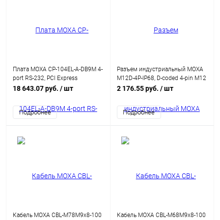
Плата MOXA CP-104EL-A-DB9M 4-
Разъем индустриальный MOXA
port RS-232, PCI Express
M12D-4P-IP68, D-coded 4-pin M12
Male, IP68
18 643.07 руб.
/ шт
2 176.55 руб.
/ шт
Подробнее
Подробнее
Кабель MOXA CBL-M78M9x8-100
Кабель MOXA CBL-M68M9x8-100