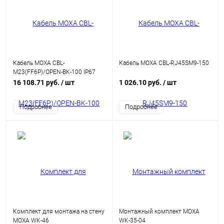
Кабель MOXA CBL-
Кабель MOXA CBL-RJ45SM9-150
M23(FF6P)/OPEN-BK-100 IP67
M23 6-pin with 1-meter open
16 108.71 руб.
/ шт
1 026.10 руб.
/ шт
cable
Подробнее
Подробнее
Комплект для монтажа на стену
Монтажный комплект MOXA
MOXA WK-46
WK-35-04