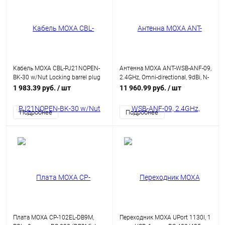
Кабель MOXA CBL-PJ21NOPEN-
Антенна MOXA ANT-WSB-ANF-09,
BK-30 w/Nut Locking barrel plug
2.4GHz, Omni-directional, 9dBi, N-
to bare wires cable
type (female)
1 983.39 руб.
/ шт
11 960.99 руб.
/ шт
Подробнее
Подробнее
Плата MOXA CP-102EL-DB9M,
Переходник MOXA UPort 1130I, 1