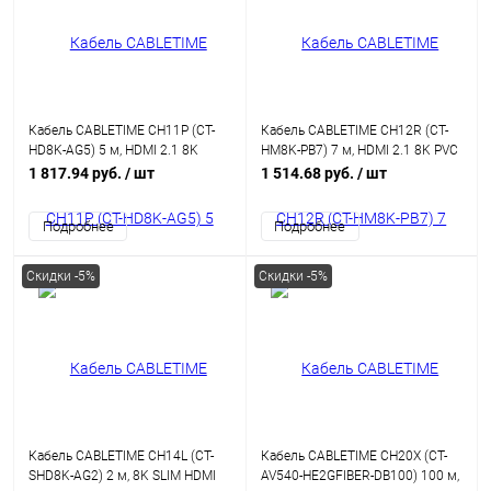
Кабель CABLETIME CH11P (CT-
Кабель CABLETIME CH12R (CT-
HD8K-AG5) 5 м, HDMI 2.1 8K
HM8K-PB7) 7 м, HDMI 2.1 8K PVC
PREMIUM, алюминиевый,
28AWG, позолоченный, 8K/60
1 817.94 руб.
/ шт
1 514.68 руб.
/ шт
позолоченный, 8K/60 Гц,
Гц, черный из ПВХ
черный P
Подробнее
Подробнее
Скидки -5%
Скидки -5%
Кабель CABLETIME CH14L (CT-
Кабель CABLETIME CH20X (CT-
SHD8K-AG2) 2 м, 8K SLIM HDMI
AV540-HE2GFIBER-DB100) 100 м,