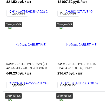
2.1, позолоченный, 8K/60 Гц,
AOC HDMI 2.0b HDR, ARC,
821.52 руб.
/ шт
12 007.52 руб.
/ шт
черный
HDCP2.2, 3D, высокоскоростной
18 Гбит/с
Подробнее
Подробнее
Скидки -5%
Скидки -5%
Кабель CABLETIME CH22N (CT-
Кабель CABLETIME CH24E (CT-
AV566-PHE2G-B3) 3 м, HDMI2.0
HD4K-AG0.5) 0.5 м, HDMI2.0
AM/AM, 4k/60 Гц, позолоченный,
AM/AM, 4k/60 Гц, позолоченный,
648.23 руб.
/ шт
236.67 руб.
/ шт
черная ПВХ-оболочка
черная ПВХ-оболочка
Подробнее
Подробнее
Скидки -5%
Скидки -5%