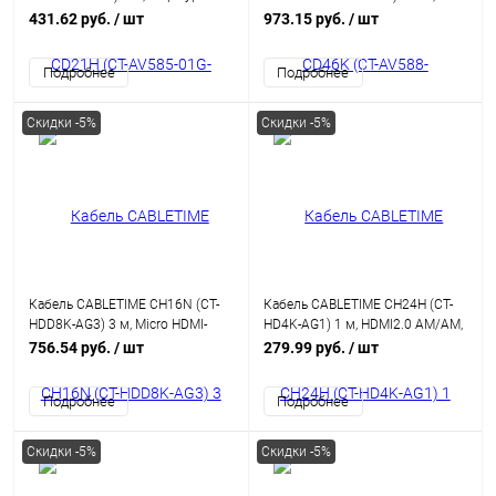
CABLETIME 1.2v Displayport to
DisplayPort - HDMI, Mini DP Male -
431.62 руб.
/ шт
973.15 руб.
/ шт
Displayport аудио-видео 4k/60hz,
HDMI Male, Ultra HD 4K/30 Гц, со
ПВХ-оболочка
светодиодом
Подробнее
Подробнее
Скидки -5%
Скидки -5%
Кабель CABLETIME CH16N (CT-
Кабель CABLETIME CH24H (CT-
HDD8K-AG3) 3 м, Micro HDMI-
HD4K-AG1) 1 м, HDMI2.0 AM/AM,
HDMI 8K60Hz
4k/60 Гц, позолоченный, черная
756.54 руб.
/ шт
279.99 руб.
/ шт
ПВХ-оболочка
Подробнее
Подробнее
Скидки -5%
Скидки -5%