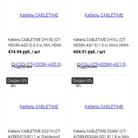
Кабель CABLETIME CH15D (CT-
Кабель CABLETIME CH16J (CT-
HDC8K-AG0.3) 0.3 м, Mini HDMI-
HDD8K-AG1.5) 1.5 м, Micro HDMI-
HDMI 8K60Hz
HDMI 8K60Hz
474.94 руб.
/ шт
604.91 руб.
/ шт
Подробнее
Подробнее
Скидки -5%
Скидки -5%
Кабель CABLETIME CD21H (CT-
Кабель CABLETIME CD46K (CT-
AV585-01G-B1) 1 м, Displayport
AV588-P03G4K-SG1.8) 1.8 м, Mini