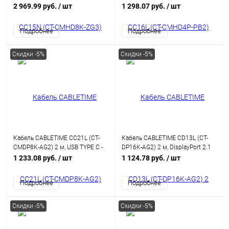
HDMI 8K/60 Гц
4K60Hz USB C - HDMI/USB C
2 969.99 руб.
/ шт
1 298.07 руб.
/ шт
Подробнее
Подробнее
Скидки -5%
Скидки -5%
Кабель CABLETIME CC21L (CT-
Кабель CABLETIME CD13L (CT-
CMDP8K-AG2) 2 м, USB TYPE C -
DP16K-AG2) 2 м, DisplayPort 2.1
DisplayPort 8K/60 Гц
16K@60Hz 8K@120Hz
1 233.08 руб.
/ шт
1 124.78 руб.
/ шт
4K@240Hz 80Гбит/с
Подробнее
Подробнее
Скидки -5%
Скидки -5%