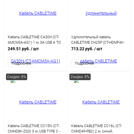
Кабель CABLETIME CA30H (CT-
Удлинительный кабель
AMCM3A-AG1) 1 м, 3A USB A TO
CABLETIME CH25P (CT-HDMF4K-
USB C, нейлоновый, черный
AG5) 5 м, черный, 4K60Hz HDMI
249.51 руб.
/ шт
713.22 руб.
/ шт
Подробнее
Подробнее
Скидки -5%
Скидки -5%
Кабель CABLETIME CC15N (CT-
Кабель CABLETIME CC16L (CT-
CMHD8K-ZG3) 3 м, USB TYPE C -
CMHD4P-PB2) 2 м, синий,