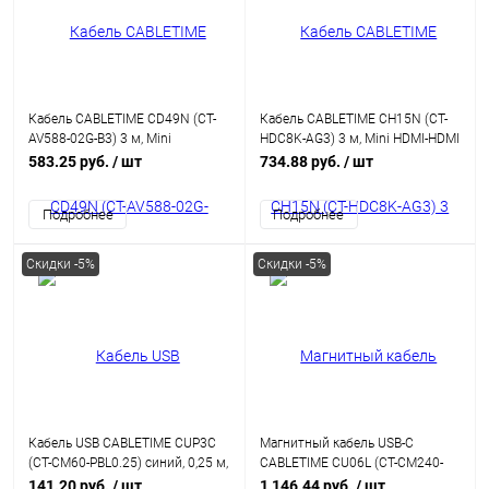
Кабель CABLETIME CD49N (CT-
Кабель CABLETIME CH15N (CT-
AV588-02G-B3) 3 м, Mini
HDC8K-AG3) 3 м, Mini HDMI-HDMI
DisplayPort - DisplayPort, адаптер
8K60Hz
583.25 руб.
/ шт
734.88 руб.
/ шт
Cabletime Mini DP - DP, 4K,
черный
Подробнее
Подробнее
Скидки -5%
Скидки -5%
Кабель USB CABLETIME CUP3C
Магнитный кабель USB-C
(CT-CM60-PBL0.25) cиний, 0,25 м,
CABLETIME CU06L (CT-CM240-
60 Вт
MZO2) оранжевый, быстрого
141.20 руб.
/ шт
1 146.44 руб.
/ шт