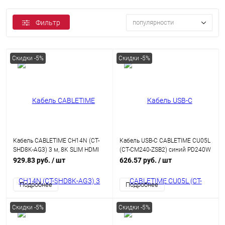
Фильтр
популярности
Скидки -5%
Скидки -5%
Кабель CABLETIME CH14N (CT-
Кабель USB-C CABLETIME CU05L
SHD8K-AG3) 3 м, 8K SLIM HDMI
(CT-CM240-ZSB2) синий PD240W
2.1, позолоченный, 8K/60 Гц,
240 Вт 2 м для iPhone 15 Pro
929.83 руб.
/ шт
626.57 руб.
/ шт
черный
Max
Подробнее
Подробнее
Скидки -5%
Скидки -5%