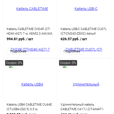
Кабель CABLETIME CH24R (CT-
Кабель USB-C CABLETIME CU07L
HD4K-AG7) 7 м, HDMI2.0 AM/AM,
(CT-CM240-ZSW2) белый
4k/60 Гц, позолоченный, черная
PD240W 240 Вт 2 м для iPhone
994.81 руб.
/ шт
626.57 руб.
/ шт
ПВХ-оболочка
15 Pro Max
Подробнее
Подробнее
Скидки -5%
Скидки -5%
Кабель USB4 CABLETIME CU44E
Удлинительный кабель
(CT-USB4-ZG0.5) 0.5 м,
CABLETIME CA17J (CT-AMAF1-
коаксиальный, черный TPE +
AG1.5) 1.5 м, USB A 3.0