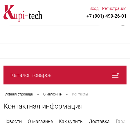
Вход
Регистрация
+7 (901) 499-26-01
0
Каталог товаров
•
•
Главная страница
О магазине
Контакты
Контактная информация
Новости
О магазине
Как купить
Доставка
Гаран