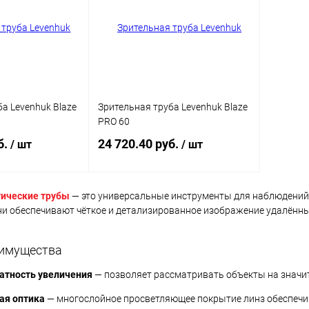
Недоступно
В избранное
Недоступно
В изб
а Levenhuk Blaze
Зрительная труба Levenhuk Blaze
PRO 60
б.
24 720.40 руб.
/ шт
/ шт
тические трубы
— это универсальные инструменты для наблюдений 
писаться
Подписаться
ни обеспечивают чёткое и детализированное изображение удалённы
ик
Сравнение
Купить в 1 клик
Сравнение
имущества
Недоступно
В избранное
Недоступно
атность увеличения
— позволяет рассматривать объекты на значи
ая оптика
— многослойное просветляющее покрытие линз обеспечив