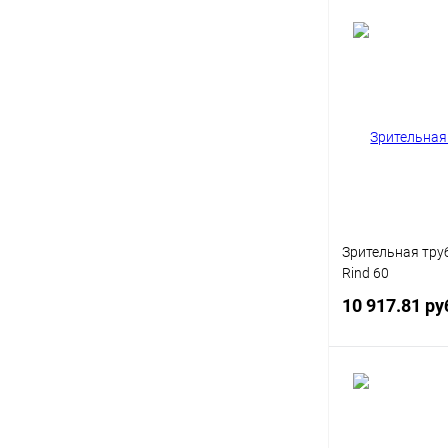
Под
Купить в 1 кл
В избранное
Зрительная тру
Rind 60
10 917.81 ру
Под
Купить в 1 кл