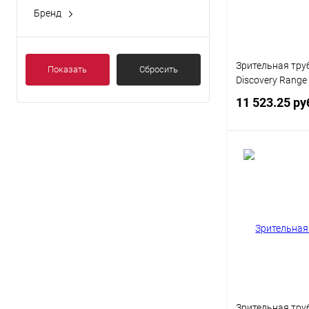
Бренд
Зрительная тру
Показать
Сбросить
Discovery Range
11 523.25 ру
Под
Купить в 1 кл
В избранное
Зрительная тру