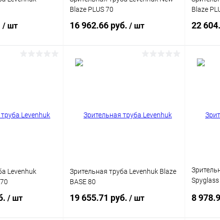
Blaze PLUS 70
Blaze PL
.
16 962.66 руб.
22 604
/ шт
/ шт
писаться
Подписаться
ик
Сравнение
Купить в 1 клик
Сравнение
Купит
Недоступно
В избранное
Недоступно
В изб
Зрительн
ба Levenhuk
Зрительная труба Levenhuk Blaze
Spyglass
 70
BASE 80
золотис
б.
19 655.71 руб.
8 978.
/ шт
/ шт