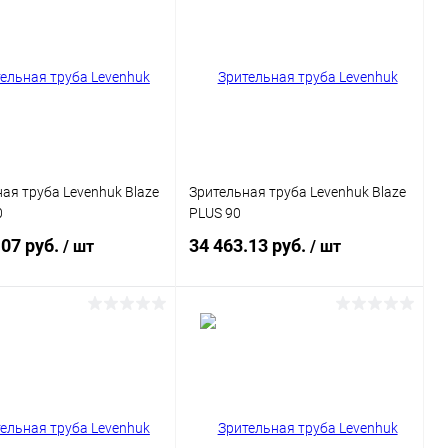
ая труба Levenhuk Blaze
Зрительная труба Levenhuk Blaze
0
PLUS 90
.07 руб.
34 463.13 руб.
/ шт
/ шт
Подписаться
Подписаться
ь в 1 клик
Сравнение
Купить в 1 клик
Сравнение
ранное
Недоступно
В избранное
Недоступно