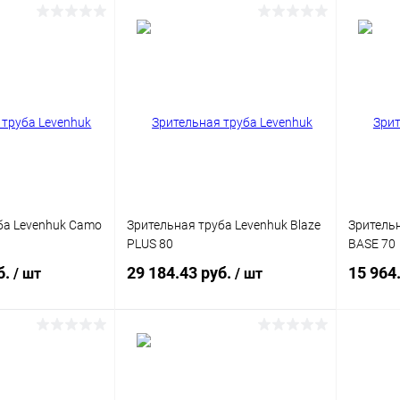
писаться
Подписаться
ик
Сравнение
Купить в 1 клик
Сравнение
Купит
Недоступно
В избранное
Недоступно
В изб
ба Levenhuk Camo
Зрительная труба Levenhuk Blaze
Зрительн
PLUS 80
BASE 70
б.
29 184.43 руб.
15 964
/ шт
/ шт
писаться
Подписаться
ик
Сравнение
Купить в 1 клик
Сравнение
Купит