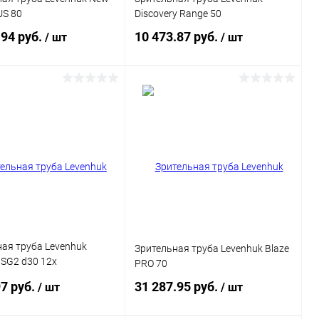
US 80
Discovery Range 50
.94 руб.
10 473.87 руб.
/ шт
/ шт
Подписаться
Подписаться
ь в 1 клик
Сравнение
Купить в 1 клик
Сравнение
ранное
Недоступно
В избранное
Недоступно
ая труба Levenhuk
Зрительная труба Levenhuk Blaze
 SG2 d30 12x
PRO 70
тый/бордовый (70751)
97 руб.
31 287.95 руб.
/ шт
/ шт