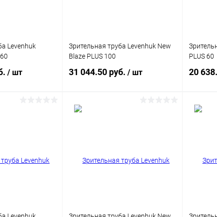
ба Levenhuk
Зрительная труба Levenhuk New
Зрительн
 60
Blaze PLUS 100
PLUS 60
б.
31 044.50 руб.
20 638
/ шт
/ шт
писаться
Подписаться
ик
Сравнение
Купить в 1 клик
Сравнение
Купит
Недоступно
В избранное
Недоступно
В изб
ба Levenhuk
Зрительная труба Levenhuk New
Зрительн