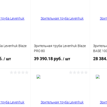
а Levenhuk Blaze
Зрительная труба Levenhuk Blaze
Зрительн
PRO 80
BASE 10
б.
39 390.18 руб.
28 384
/ шт
/ шт
писаться
Подписаться
ик
Сравнение
Купить в 1 клик
Сравнение
Купит
Недоступно
В избранное
Недоступно
В изб