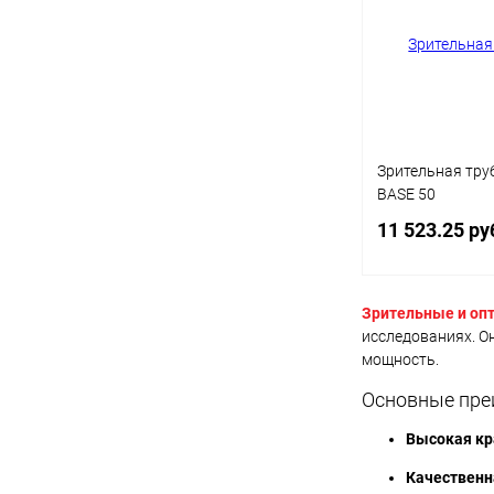
В избранное
Зрительная труб
BASE 50
11 523.25 ру
Зрительные и оп
Под
исследованиях. О
мощность.
Купить в 1 кл
Основные пре
В избранное
Высокая кр
Качественн