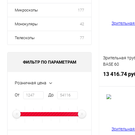
Микроскопы
177
Монокуляры
42
Телескопы
77
Зрительная труб
ФИЛЬТР ПО ПАРАМЕТРАМ
BASE 60
13 416.74 ру
Розничная цена
От
До
Под
Купить в 1 кл
В избранное