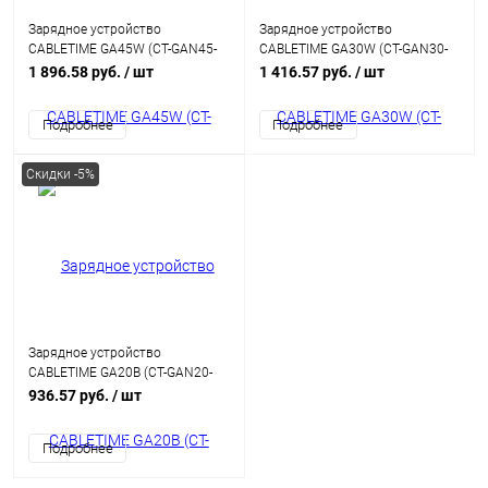
Зарядное устройство
Зарядное устройство
CABLETIME GA45W (CT-GAN45-
CABLETIME GA30W (CT-GAN30-
PW) GaN PD3.0 45 Вт A+C, белый
PW) GaN PD3.0 30 Вт, белый
1 896.58 руб.
/ шт
1 416.57 руб.
/ шт
Подробнее
Подробнее
Скидки -5%
Зарядное устройство
CABLETIME GA20B (CT-GAN20-
PB) GaN PD3.0 20 Вт, черный
936.57 руб.
/ шт
Подробнее