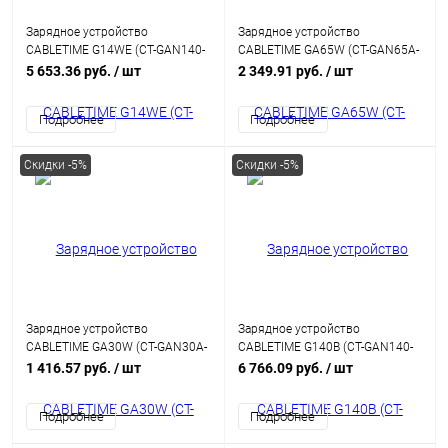
Зарядное устройство
Зарядное устройство
CABLETIME G14WE (CT-GAN140-
CABLETIME GA65W (CT-GAN65A-
PWE) GaN PD3.1 3C1A 140 Вт,
PW) GaN PD3.0 2C1A 65 Вт,
5 653.36 руб.
/ шт
2 349.91 руб.
/ шт
белый
белый
Подробнее
Подробнее
Скидки -5%
Скидки -5%
Зарядное устройство
Зарядное устройство
CABLETIME GA30W (CT-GAN30A-
CABLETIME G140B (CT-GAN140-
PW) GaN PD3.0 30 Вт, белый
PB) GaN PD3.0 3C2A 140 Вт,
1 416.57 руб.
/ шт
6 766.09 руб.
/ шт
черный
Подробнее
Подробнее