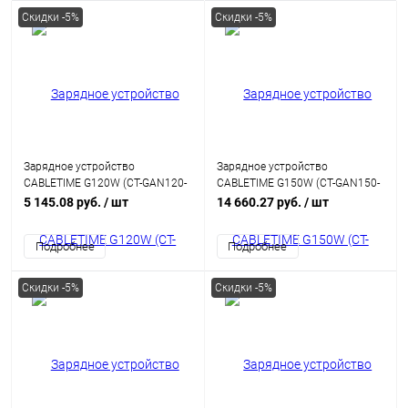
Скидки -5%
Скидки -5%
Зарядное устройство
Зарядное устройство
CABLETIME G120W (CT-GAN120-
CABLETIME G150W (CT-GAN150-
PW) GaN PD3.1 3C1A 120 Вт,
PW) 4-в-1 150 Вт GAN USB C,
5 145.08 руб.
/ шт
14 660.27 руб.
/ шт
белый
белый
Подробнее
Подробнее
Скидки -5%
Скидки -5%