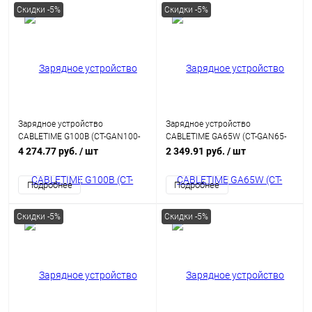
Скидки -5%
Скидки -5%
Зарядное устройство
Зарядное устройство
CABLETIME G100B (CT-GAN100-
CABLETIME GA65W (CT-GAN65-
PB) GaN PD3.0 3C1A 100 Вт,
PW) GaN PD3.0 2C1A 65 Вт,
4 274.77 руб.
/ шт
2 349.91 руб.
/ шт
черный
белый
Подробнее
Подробнее
Скидки -5%
Скидки -5%