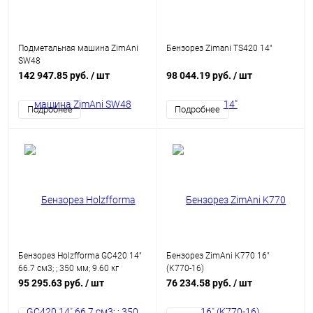
Подметальная машина ZimAni
Бензорез Zimani TS420 14"
SW48
142 947.85 руб.
/ шт
98 044.19 руб.
/ шт
Подробнее
Подробнее
Бензорез Holzfforma GC420 14"
Бензорез ZimAni K770 16"
66.7 см3; ; 350 мм; 9.60 кг
(K770-16)
(GC42014)
95 295.63 руб.
/ шт
76 234.58 руб.
/ шт