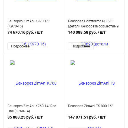
Бензорез ZimAni K970 16"
Бензорез Holzfforma GC890
(K970-16)
(детали бензореза совместимы
с бензорезом Stihl TS800)
74 670.16 руб.
/ шт
140 088.58 руб.
/ шт
Подробнее
Подробнее
Бензорез ZimAni K760 14" Red
Бензорез ZimAni TS 800 16"
Line (K760-14)
85 888.25 руб.
/ шт
147 071.51 руб.
/ шт