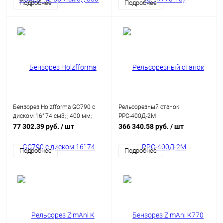
Подробнее
Подробнее
Бензорез Holzfforma GC790 с
Рельсорезный станок
диском 16" 74 см3; ; 400 мм;
РРС-400Д-2М
10.10 кг (GC79016)
77 302.39 руб.
/ шт
366 340.58 руб.
/ шт
Подробнее
Подробнее