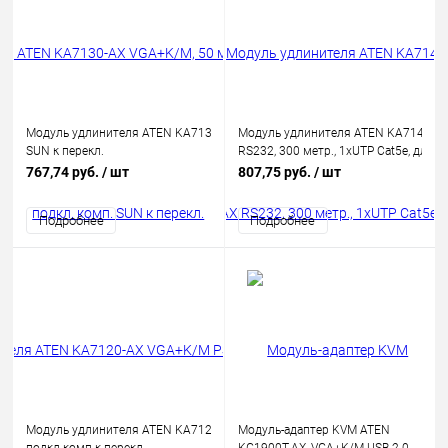
Модуль удлинителя ATEN KA7130-AX VGA+K/M, 50 метр., 1xUTP Cat5e, для 
Модуль удлинителя ATEN KA7140-A
SUN к перекл.
RS232, 300 метр., 1xUTP Cat5e, для п
KH15xxA/KH15xxAi/KL15xxA/KL15xxAi/KH25xxA/KN21xxx/41xxx/11xxv/KL
RS232 устройств к перекл.
767,74 руб.
/ шт
807,75 руб.
/ шт
макс.разреш. 1600х1200, RJ45+13W3+8MINIDIN, Female+2xMale
KN21xxx/41xxx/11xxv/KL11xxVN/KM0
макс.разреш. 1600х1200, RJ45+DB9,
Подробнее
Подробнее
Female
Модуль удлинителя ATEN KA7120-AX VGA+K/M PS/2, 50 метр., 1xUTP Cat5e
Модуль-адаптер KVM ATEN