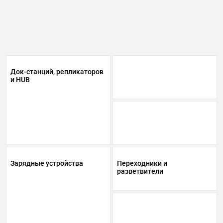
Док-станций, репликаторов
Кабели HDMi
и HUB
Кабели USB
Зарядные устройства
Переходники и
разветвители
Кабели Audio,Video