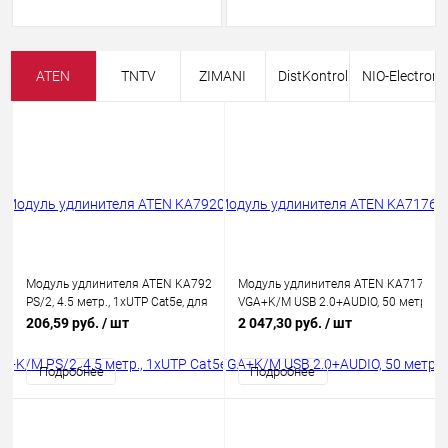
ATEN
TNTV
ZIMANI
DistKontrol
NIO-Electroni
Модуль удлинителя ATEN KA7920-AX VGA+K/M
Модуль удлинителя ATEN KA7176-A
PS/2, 4.5 метр., 1xUTP Cat5e, для подкл. комп. к
VGA+K/M USB 2.0+AUDIO, 50 метр., 1
перекл.
Cat5e, для подкл. комп. к перекл.
206,59 руб.
/ шт
2 047,30 руб.
/ шт
KH15xxA/KH15xxAi/KL15xxA/KL15xxAi/KH25xxA,
KN21xxx/KN41xxx/11xxv/KL11xxVN/
макс.разреш. 1600х1200, RJ45+HD-
макс.разр.1920х1200, RJ45+HD-DB15
Подробнее
Подробнее
DB15+2х6MINIDIN, Female+3xMale
тип+2xMINI JACK, Female+4xMale,,(Vir
Media)