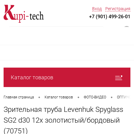
Вход
Регистрация
+7 (901) 499-26-01
0
Каталог товаров
•
•
•
Главная страница
Каталог товаров
ФОТО-ВИДЕО
ОПТИЧЕС
Зрительная труба Levenhuk Spyglass
SG2 d30 12x золотистый/бордовый
(70751)