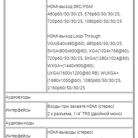
HDMI-выход SRC/PGM :
480p60/50/30/25, 576p60/50/30/25,
720p60/50/30/25, 1080p60/50/30/25
HDMI-выход Loop-Through:
VGA(640x480@60), 480p60/50/30/25,
SVGA(800x600@60), XGA(1024x768@60),
720p60/50/30/25, SXGA(1280x1024@60),
WXGA+(1440x900@60),
UXGA(1600x1200@60 RB), WUXGA+
(1680x1050@60), 1080p60/50/30/25,
2160p60/50/30/25
Аудиовходы
Входы при захвате HDMI (стерео)
Интерфейсы
2 x разъема, 1/4" TRS (двойной моно)
Аудиовыходы
HDMI-выводы (стерео)
Интерфейсы