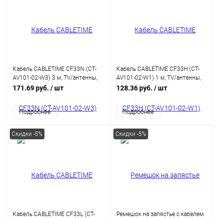
Кабель CABLETIME CF33N (CT-
Кабель CABLETIME CF33H (CT-
AV101-02-W3) 3 м, TV/антенны,
AV101-02-W1) 1 м, TV/антенны,
75 Ом, белый
75 Ом, белый
171.69 руб.
/ шт
128.36 руб.
/ шт
Подробнее
Подробнее
Скидки -5%
Скидки -5%
Кабель CABLETIME CF33L (CT-
Ремешок на запястье с кабелем