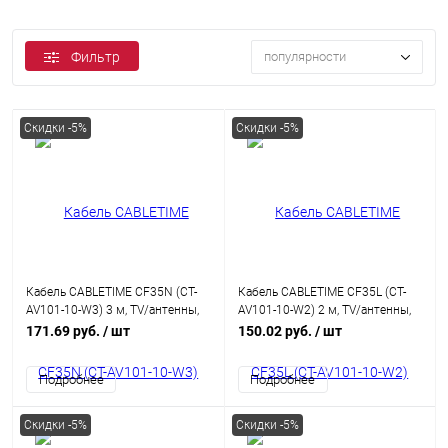
Фильтр
популярности
Скидки -5%
Скидки -5%
Кабель CABLETIME CF35N (CT-
Кабель CABLETIME CF35L (CT-
AV101-10-W3) 3 м, TV/антенны,
AV101-10-W2) 2 м, TV/антенны,
90 градусов, 75 Ом, белый
90 градусов, 75 Ом, белый
171.69 руб.
/ шт
150.02 руб.
/ шт
Подробнее
Подробнее
Скидки -5%
Скидки -5%