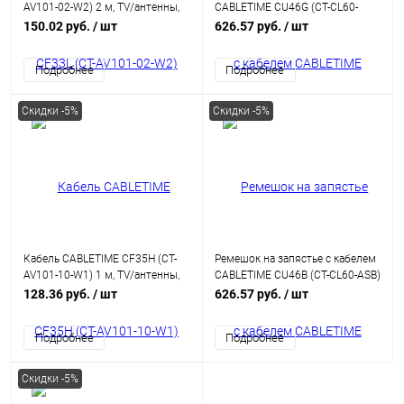
AV101-02-W2) 2 м, TV/антенны,
CABLETIME CU46G (CT-CL60-
75 Ом, белый
ASG) 0.3м USB-C PD60W
150.02 руб.
/ шт
626.57 руб.
/ шт
оранжевый
Подробнее
Подробнее
Скидки -5%
Скидки -5%
Кабель CABLETIME CF35H (CT-
Ремешок на запястье с кабелем
AV101-10-W1) 1 м, TV/антенны,
CABLETIME CU46B (CT-CL60-ASB)
90 градусов, 75 Ом, белый
0.3м USB-C PD60W черный
128.36 руб.
/ шт
626.57 руб.
/ шт
Подробнее
Подробнее
Скидки -5%