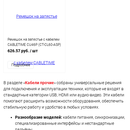
Ремешок на запястье с кабелем
CABLETIME CU46P (CT-CL60-ASP)
0.3м USB-C PD60W фиолетовый
626.57 руб.
/ шт
Подробнее
В разделе «
Кабели прочие
» собраны универсальные решения
для подключения и эксплуатации техники, которые не входят в
стандартные категории USB, HDMI или аудио‑видео. Эти кабели
помогают расширить возможности оборудования, обеспечить
стабильную работу и удобство в любых условиях.
Разнообразие моделей:
кабели питания, синхронизации,
специализированные интерфейсы и нестандартные
разъёмы.