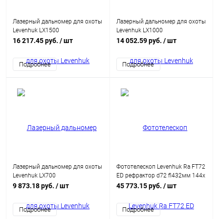
Лазерный дальномер для охоты
Лазерный дальномер для охоты
Levenhuk LX1500
Levenhuk LX1000
16 217.45 руб.
/ шт
14 052.59 руб.
/ шт
Подробнее
Подробнее
Лазерный дальномер для охоты
Фототелескоп Levenhuk Ra FT72
Levenhuk LX700
ED рефрактор d72 fl432мм 144x
фиолетовый/черный
9 873.18 руб.
/ шт
45 773.15 руб.
/ шт
Подробнее
Подробнее