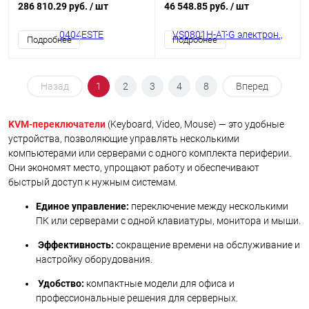
4 4 устройства, без шнуров,
монитор, без шнуров, (до
286 810.29 руб.
/ шт
46 548.85 руб.
/ шт
(шнуры до 15 м.;макс.разр. до
1920x1200 60Hz;HDTV
3840x2160 30Hz (4:4:4);
480p/720p/1080i/1080p;пульт
Подробнее
Подробнее
3D,DeepColor 24/30/36 bit,HDCP
Д/У;порт RS232;20 метр.
1.4; 4 шаблона трансляции;API)
(24AWG)/15 метр.
(28AWG);Б.П.220 5.3V)
Назад
1
2
3
4
8
Вперед
KVM‑переключатели
(Keyboard, Video, Mouse) — это удобные
устройства, позволяющие управлять несколькими
компьютерами или серверами с одного комплекта периферии.
Они экономят место, упрощают работу и обеспечивают
быстрый доступ к нужным системам.
Единое управление:
переключение между несколькими
ПК или серверами с одной клавиатуры, монитора и мыши.
Эффективность:
сокращение времени на обслуживание и
настройку оборудования.
Удобство:
компактные модели для офиса и
профессиональные решения для серверных.