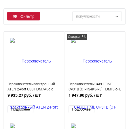
Фильтр
популярности
Скидки -5%
Переключатель электронный
Переключатель CABLETIME
ATEN 2-Port USB HDMI/Audio
CP31B (CT-HS4K3-PB) HDMI 3-в-1,
Cable KVM Switch with Remote
4K@30 Гц, черный
9 935.27 руб.
/ шт
1 947.90 руб.
/ шт
Port Selector (CS692-AT)
Подробнее
Подробнее