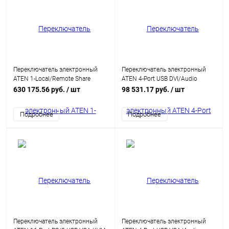
Переключатель электронный
Переключатель электронный
ATEN 1-Local/Remote Share
ATEN 4-Port USB DVI/Audio
Access 8-Port PS/2-USB VGA KVM
KVMP™ Switch (CS1764A-AT-G)
630 175.56 руб.
/ шт
98 531.17 руб.
/ шт
over IP Switch (CS1708I-AT-G)
Подробнее
Подробнее
Переключатель электронный
Переключатель электронный