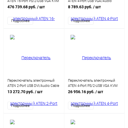
ATEN 16-Port PS/2-USB VGA KVM
ATEN 4-Port USB VGA/Audio
Switch with Daisy-Chain Port and
Cable KVM Switch (0.9m, 1.2m)
476 739.68 руб.
/ шт
8 789.63 руб.
/ шт
USB Peripheral Support
(CS64US-AT)
(CS1716A-AT-G)
Подробнее
Подробнее
Переключатель электронный
Переключатель электронный
ATEN 2-Port USB DVI/Audio Cable
ATEN 4-Port PS/2-USB VGA KVM
KVM Switch with Remote Port
Switch (CS84U-AT)
13 272.70 руб.
/ шт
26 956.16 руб.
/ шт
Selector (CS682-AT)
Подробнее
Подробнее