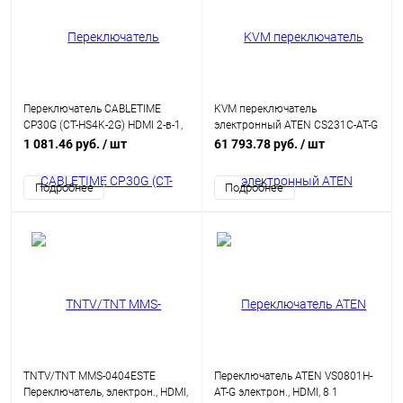
Переключатель CABLETIME
KVM переключатель
CP30G (CT-HS4K-2G) HDMI 2-в-1,
электронный ATEN CS231C-AT-G
4K@60 Гц, космический серый
2 user USB+VGA 1 cpu
1 081.46 руб.
/ шт
61 793.78 руб.
/ шт
USB/PS2+VGA, без шнуров,
1920x1440, настол.,
Подробнее
Подробнее
исп.спец.шнуры, без OSD,
некаскад.
TNTV/TNT MMS-0404ESTE
Переключатель ATEN VS0801H-
Переключатель, электрон., HDMI,
AT-G электрон., HDMI, 8 1