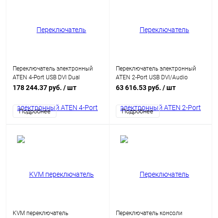
Переключатель электронный
Переключатель электронный
ATEN 4-Port USB DVI Dual
ATEN 2-Port USB DVI/Audio
Link/CH7.1 Audio KVMP™ Switch
KVMP™ Switch (CS1762A-AT-G)
178 244.37 руб.
/ шт
63 616.53 руб.
/ шт
(CS1784A-AT-G)
Подробнее
Подробнее
KVM переключатель
Переключатель консоли