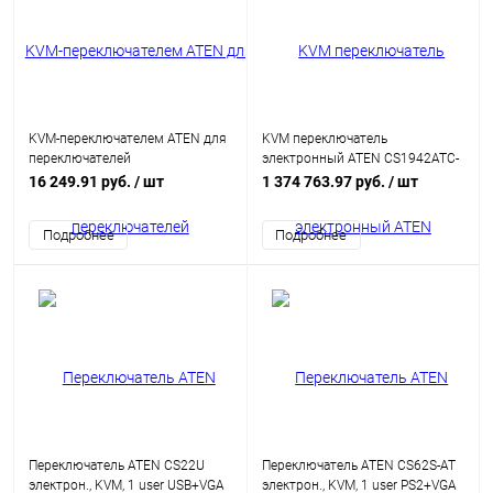
KVM-переключателем ATEN для
KVM переключатель
переключателей
электронный ATEN CS1942ATC-
KN2124v/KN2140v/KN4124v/KN4140v,
AT-G Audio+USB 3.1+RS232, 1
16 249.91 руб.
/ шт
1 374 763.97 руб.
/ шт
RS231/ Serial CPU Module (KA7140)
user USB+2xDisplayPort 2x(cpu
USB+2xDisplayPort), со шнурами
Подробнее
Подробнее
2xUSB 3.1 1.8м/4xDisplayPort 1.2
1.5м., до 4096x2160/3840x2160,
настол., ~, без OSD, ~, (2
порт.HUB USB 3.1)
Переключатель ATEN CS22U
Переключатель ATEN CS62S-AT
электрон., KVM, 1 user USB+VGA
электрон., KVM, 1 user PS2+VGA