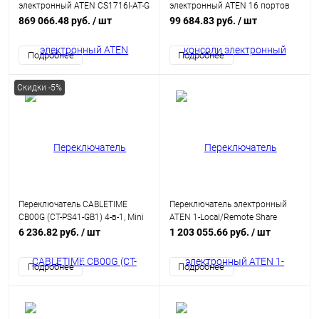
электронный ATEN CS1716I-AT-G
электронный ATEN 16 портов
1-Local/Remote Share Access 16-
USB/ 16 PORT PS/2-USB KVMP
869 066.48 руб.
/ шт
99 684.83 руб.
/ шт
Port PS/2-USB VGA KVM over IP
SWITCH W/1.8M W/23
Switch
(CS1716A)
Подробнее
Подробнее
Скидки -5%
Переключатель CABLETIME
Переключатель электронный
CB00G (CT-PS41-GB1) 4-в-1, Mini
ATEN 1-Local/Remote Share
DP / DP / HDMI / Type-C, 4K@60
Access 16-Port Multi-Interface Cat
6 236.82 руб.
/ шт
1 203 055.66 руб.
/ шт
Гц, 15 м, подсветка,
5 KVM over IP Switch (KH1516AI-
космический серый
AX-G)
Подробнее
Подробнее