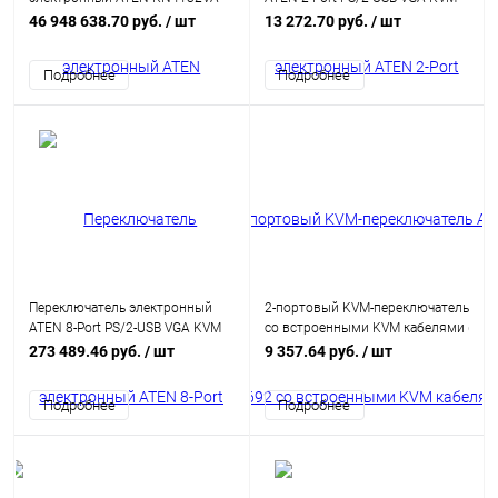
AX-G 1 local user
Switch (CS82U-AT)
46 948 638.70 руб.
/ шт
13 272.70 руб.
/ шт
PS2/USB+VGA/DVI-D+4 IP user 32
cpu (PS2/USB/Sun+VGA)/RS232,
Подробнее
Подробнее
без шнуров и адаптеров,
1900x1200, 1U 19"
Переключатель электронный
2-портовый KVM-переключатель ATE
ATEN 8-Port PS/2-USB VGA KVM
со встроенными KVM кабелями (1,2м)
Switch with Daisy-Chain Port and
user(HDMI(Female)+2xAudio(Female)
273 489.46 руб.
/ шт
9 357.64 руб.
/ шт
USB Peripheral Support
А Female)
(CS1708A-AT-G)
Подробнее
Подробнее