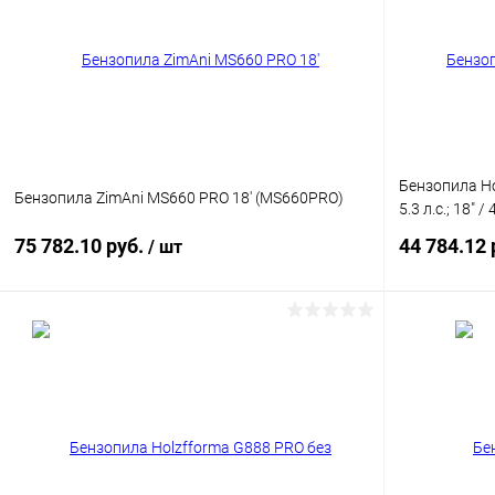
Бензопила Ho
Бензопила ZimAni MS660 PRO 18' (MS660PRO)
5.3 л.с.; 18" /
75 782.10 руб.
44 784.12 
/ шт
Подписаться
Купить в 1 клик
Сравнение
Купить в 1
В избранное
Недоступно
В избранн