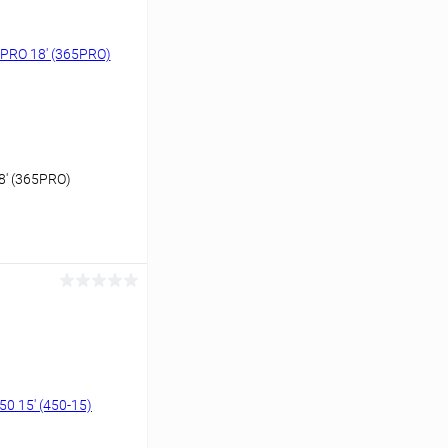
8' (365PRO)
аться
Сравнение
Недоступно