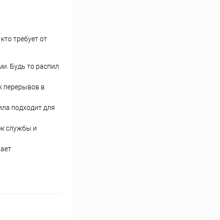
кто требует от
и. Будь то распил
х перерывов в
ила подходит для
ок службы и
вает