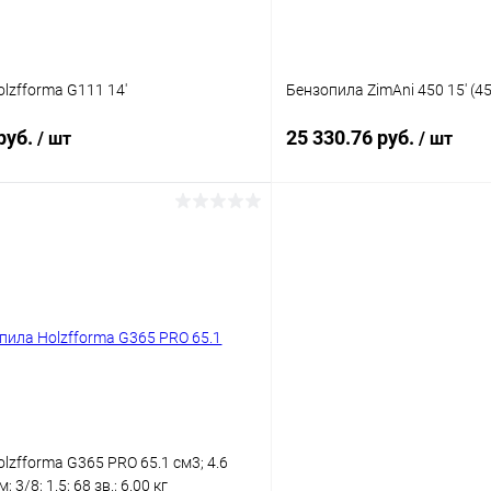
lzfforma G111 14'
Бензопила ZimAni 450 15' (4
руб.
25 330.76 руб.
/ шт
/ шт
Подписаться
Подпис
 клик
Сравнение
Купить в 1 клик
ое
Недоступно
В избранное
lzfforma G365 PRO 65.1 см3; 4.6
см; 3/8; 1.5; 68 зв.; 6.00 кг