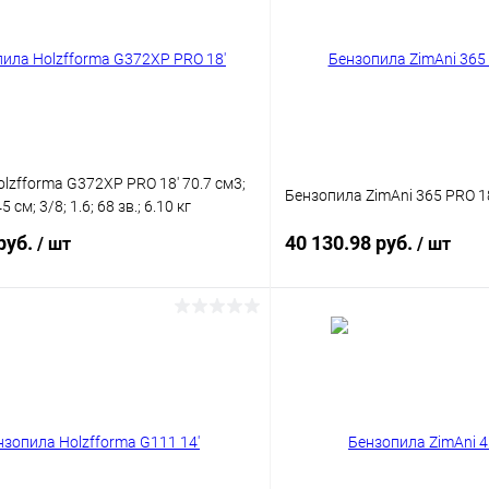
lzfforma G372XP PRO 18' 70.7 см3;
Бензопила ZimAni 365 PRO 1
 45 см; 3/8; 1.6; 68 зв.; 6.10 кг
руб.
40 130.98 руб.
/ шт
/ шт
Подписаться
Подпис
 клик
Сравнение
Купить в 1 клик
ое
Недоступно
В избранное