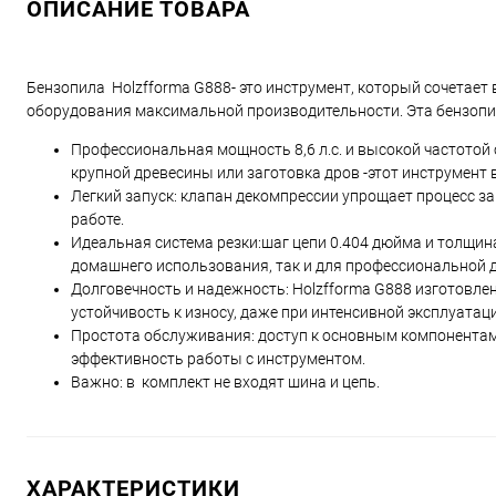
ОПИСАНИЕ ТОВАРА
Бензопила Holzfforma G888- это инструмент, который сочетает 
оборудования максимальной производительности. Эта бензоп
Профессиональная мощность 8,6 л.с. и высокой частотой
крупной древесины или заготовка дров -этот инструмент 
Легкий запуск: клапан декомпрессии упрощает процесс за
работе.
Идеальная система резки:шаг цепи 0.404 дюйма и толщин
домашнего использования, так и для профессиональной 
Долговечность и надежность: Holzffоrma G888 изготовле
устойчивость к износу, даже при интенсивной эксплуатац
Простота обслуживания: доступ к основным компонентам
эффективность работы с инструментом.
Важно: в комплект не входят шина и цепь.
ХАРАКТЕРИСТИКИ