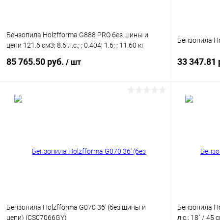
Бензопила Holzfforma G888 PRO без шины и
Бензопила Ho
цепи 121.6 см3; 8.6 л.с.; ; 0.404; 1.6; ; 11.60 кг
85 765.50 руб.
33 347.81 
/ шт
Подписаться
Купить в 1 клик
Сравнение
Купить в 1
В избранное
Недоступно
В избранн
Бензопила Holzfforma G070 36' (без шины и
Бензопила Ho
цепи) (CS07066GY)
л.с.; 18" / 45 