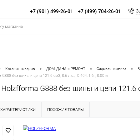
+7 (901) 499-26-01
+7 (499) 704-26-01
З
•
•
•
•
Каталог товаров
ДOM, ДАЧА и РЕМОНТ
Садовая техника
Б
888 без шины и цепи 121.6 см3; 8.6 л.с.; ; 0.404; 1.6; ; 8.00 кг
olzfforma G888 без шины и цепи 121.6 см3; 
ХАРАКТЕРИСТИКИ
ПОХОЖИЕ ТОВАРЫ