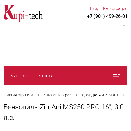
Вход
Регистрация
+7 (901) 499-26-01
0
Каталог товаров
•
•
•
Главная страница
Каталог товаров
ДOM, ДАЧА и РЕМОНТ
С
Бензопила ZimAni MS250 PRO 16", 3.0
л.с.