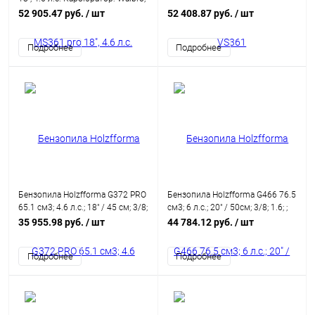
Поршень: Meteor
52 905.47 руб.
/ шт
52 408.87 руб.
/ шт
Подробнее
Подробнее
Бензопила Holzfforma G372 PRO
Бензопила Holzfforma G466 76.5
65.1 см3; 4.6 л.с.; 18" / 45 см; 3/8;
см3; 6 л.с.; 20" / 50см; 3/8; 1.6; ;
1.5; 68 зв.; 6.40 кг
8.00 кг
35 955.98 руб.
/ шт
44 784.12 руб.
/ шт
Подробнее
Подробнее