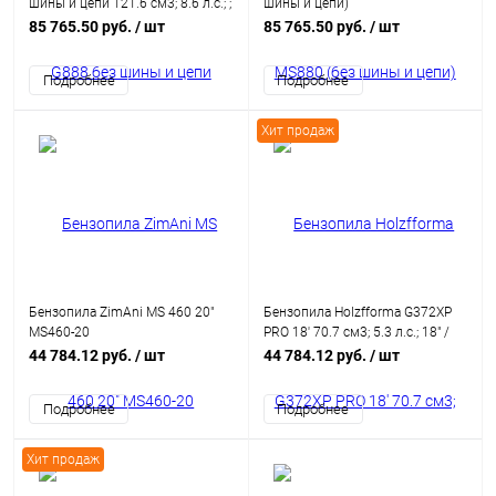
шины и цепи 121.6 см3; 8.6 л.с.; ;
шины и цепи)
0.404; 1.6; ; 8.00 кг
85 765.50 руб.
/ шт
85 765.50 руб.
/ шт
Подробнее
Подробнее
Хит продаж
Бензопила ZimAni MS 460 20"
Бензопила Holzfforma G372XP
MS460-20
PRO 18' 70.7 см3; 5.3 л.с.; 18" /
45 см; 3/8; 1.6; 68 зв.; 6.10 кг
44 784.12 руб.
/ шт
44 784.12 руб.
/ шт
Подробнее
Подробнее
Хит продаж