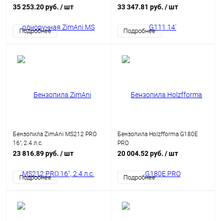
MS200T-14
35 253.20 руб.
/ шт
33 347.81 руб.
/ шт
Подробнее
Подробнее
Бензопила ZimAni MS212 PRO
Бензопила Holzfforma G180E
16", 2.4 л.с.
PRO
23 816.89 руб.
/ шт
20 004.52 руб.
/ шт
Подробнее
Подробнее