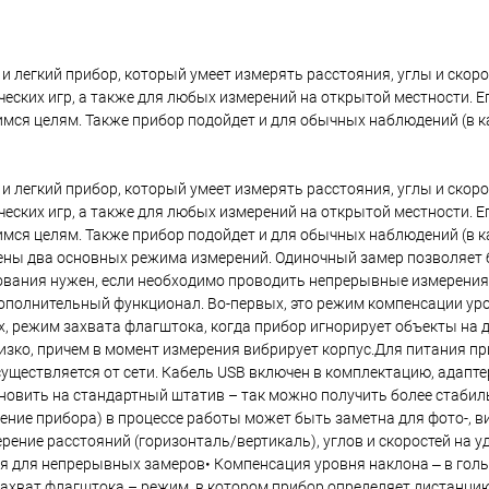
 легкий прибор, который умеет измерять расстояния, углы и скоро
ических игр, а также для любых измерений на открытой местности. 
мся целям. Также прибор подойдет и для обычных наблюдений (в к
 легкий прибор, который умеет измерять расстояния, углы и скоро
ических игр, а также для любых измерений на открытой местности. 
мся целям. Также прибор подойдет и для обычных наблюдений (в к
рены два основных режима измерений. Одиночный замер позволяет
вания нужен, если необходимо проводить непрерывные измерения 
 дополнительный функционал. Во-первых, это режим компенсации ур
х, режим захвата флагштока, когда прибор игнорирует объекты на 
зко, причем в момент измерения вибрирует корпус.Для питания п
уществляется от сети. Кабель USB включен в комплектацию, адапте
овить на стандартный штатив – так можно получить более стабиль
чение прибора) в процессе работы может быть заметна для фото-, в
ение расстояний (горизонталь/вертикаль), углов и скоростей на у
я для непрерывных замеров• Компенсация уровня наклона ‒ в голь
Захват флагштока – режим, в котором прибор определяет дистанци