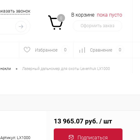
аказать звонок
В корзине
пока пусто
0
Оформить заказ
0
0
Избранное
Сравнение
•
нокли
Лазерный дальномер для охоты Levenhuk LX1000
13 965.07 руб.
/ шт
Подписаться
Артикул:
LX1000