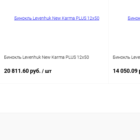
Купить в 1 клик
Сравнение
Купить в 1
В избранное
Недоступно
В избранн
Бинокль Levenhuk New Karma PLUS 12x50
Бинокль Lev
20 811.60 руб.
14 050.09 
/ шт
Подписаться
Купить в 1 клик
Сравнение
Купить в 1
В избранное
Недоступно
В избранн