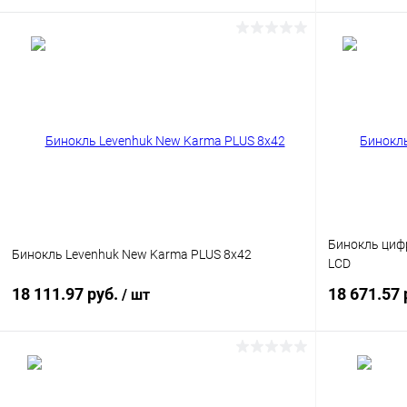
Подписаться
Купить в 1 клик
Сравнение
Купить в 1
В избранное
Недоступно
В избранн
Бинокль цифр
Бинокль Levenhuk New Karma PLUS 8x42
LCD
18 111.97 руб.
18 671.57 
/ шт
Подписаться