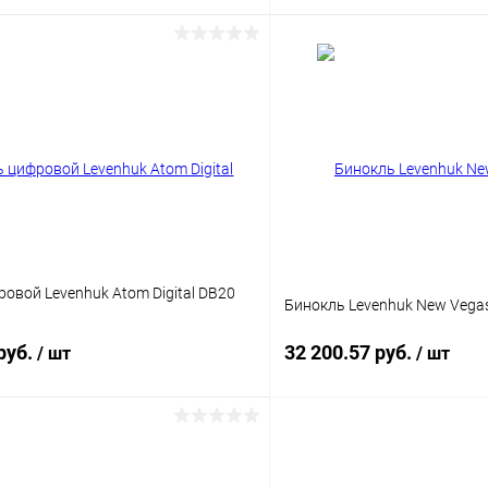
Подписаться
Подпис
 клик
Сравнение
Купить в 1 клик
ое
Недоступно
В избранное
овой Levenhuk Atom Digital DB20
Бинокль Levenhuk New Vega
руб.
32 200.57 руб.
/ шт
/ шт
Подписаться
Подпис