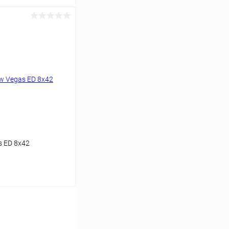
аться
Сравнение
Недоступно
s ED 8x42
аться