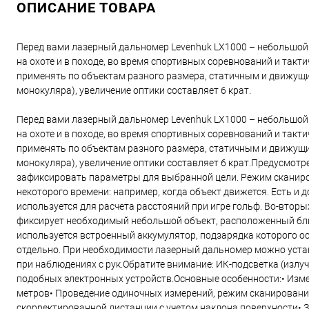
ОПИСАНИЕ ТОВАРА
Перед вами лазерный дальномер Levenhuk LX1000 – небольшой и
на охоте и в походе, во время спортивных соревнований и такт
применять по объектам разного размера, статичным и движущи
монокуляра), увеличение оптики составляет 6 крат.
Перед вами лазерный дальномер Levenhuk LX1000 – небольшой и
на охоте и в походе, во время спортивных соревнований и такт
применять по объектам разного размера, статичным и движущи
монокуляра), увеличение оптики составляет 6 крат.Предусмот
зафиксировать параметры для выбранной цели. Режим сканиро
некоторого времени: например, когда объект движется. Есть и
используется для расчета расстояний при игре гольф. Во-вторы
фиксирует необходимый небольшой объект, расположенный бли
используется встроенный аккумулятор, подзарядка которого ос
отдельно. При необходимости лазерный дальномер можно устан
при наблюдениях с рук.Обратите внимание: ИК-подсветка (излу
подобных электронных устройств.Основные особенности:• Измер
метров• Проведение одиночных измерений, режим сканировани
скорректированной дистанции с учетом наклона поверхности• 