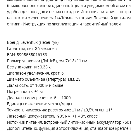
близкорасположенной одиночной цели и уведомляет об этом в
удобна для поездок и пеших походов• Источник питания – встр
на штатив с креплением 1/4"Комплектация:• Лазерный дальномер
оптики• Инструкция по эксплуатации и гарантийный талон
Бренд: Levenhuk (Левенгук)
Гарантия, лет: 36 месяцев
EAN: 5905555016153
Размер упаковки (ДxШxВ), см: 7x13x11 см
Вес упаковки, кг: 0.35 кг
Диапазон увеличения, крат: 6
Диаметр объектива (апертура), мм: 25
Дальность: от 1000 м и выше
Погрешность: ±1 м
Диапазон измерения, м: 5 — 1000
Единицы измерения: метры/ярды
Точность измерения: расстояние: ±1 м / ±0,5% углы: ±1°
Лазерный целеуказатель: 905 нм, <1 мВт, класс 1
Источник питания: встроенный литий-ионный аккумулятор 750
Дополнительно: функция автоотключения, стандартное креплени