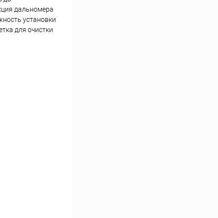
укция дальномера
ожность установки
етка для очистки