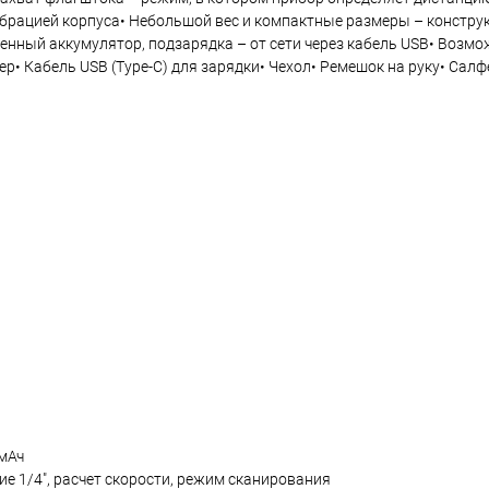
ибрацией корпуса• Небольшой вес и компактные размеры – констр
оенный аккумулятор, подзарядка – от сети через кабель USB• Возм
• Кабель USB (Type-C) для зарядки• Чехол• Ремешок на руку• Салф
 мАч
е 1/4", расчет скорости, режим сканирования