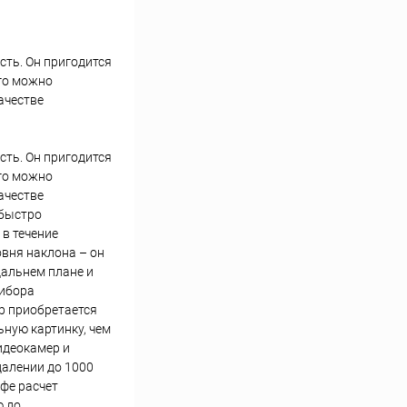
сть. Он пригодится
Его можно
ачестве
сть. Он пригодится
Его можно
ачестве
 быстро
в течение
овня наклона – он
дальнем плане и
рибора
р приобретается
ную картинку, чем
идеокамер и
далении до 1000
фе расчет
ю до