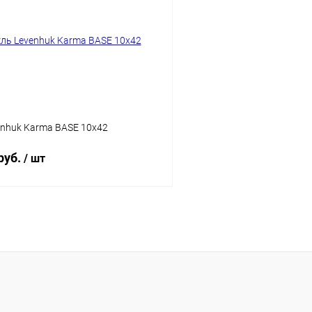
 клик
Сравнение
Купить в 1 клик
ое
Недоступно
В избранное
enhuk Karma BASE 10x42
руб.
/ шт
Подписаться
 клик
Сравнение
ое
Недоступно