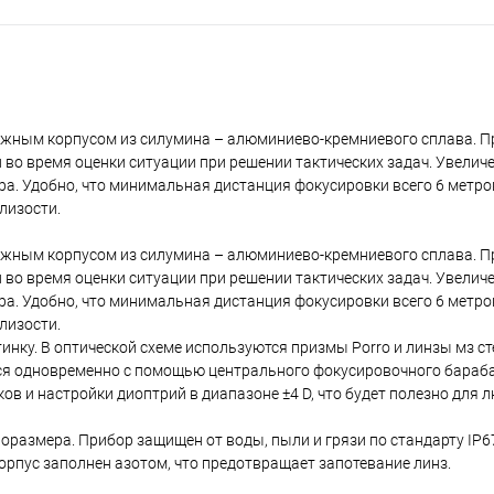
дежным корпусом из силумина – алюминиево-кремниевого сплава. П
 во время оценки ситуации при решении тактических задач. Увелич
тра. Удобно, что минимальная дистанция фокусировки всего 6 метро
лизости.
дежным корпусом из силумина – алюминиево-кремниевого сплава. П
 во время оценки ситуации при решении тактических задач. Увелич
тра. Удобно, что минимальная дистанция фокусировки всего 6 метро
лизости.
инку. В оптической схеме используются призмы Porro и линзы мз ст
я одновременно с помощью центрального фокусировочного бараба
 и настройки диоптрий в диапазоне ±4 D, что будет полезно для л
размера. Прибор защищен от воды, пыли и грязи по стандарту IP67
рпус заполнен азотом, что предотвращает запотевание линз.