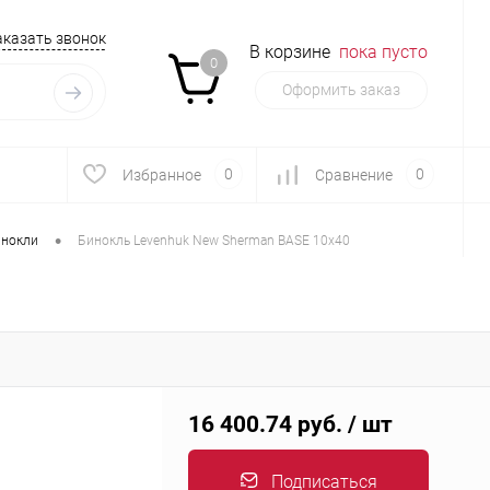
аказать звонок
В корзине
пока пусто
0
Оформить заказ
0
0
Избранное
Сравнение
•
нокли
Бинокль Levenhuk New Sherman BASE 10x40
16 400.74 руб.
/ шт
Подписаться