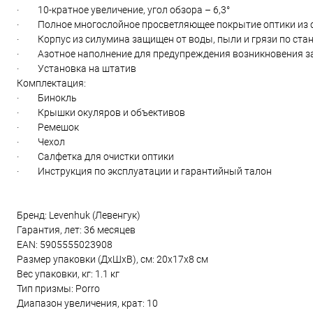
· 10-кратное увеличение, угол обзора – 6,3°
· Полное многослойное просветляющее покрытие оптики из с
· Корпус из силумина защищен от воды, пыли и грязи по стан
· Азотное наполнение для предупреждения возникновения з
· Установка на штатив
Комплектация:
· Бинокль
· Крышки окуляров и объективов
· Ремешок
· Чехол
· Салфетка для очистки оптики
· Инструкция по эксплуатации и гарантийный талон
Бренд: Levenhuk (Левенгук)
Гарантия, лет: 36 месяцев
EAN: 5905555023908
Размер упаковки (ДxШxВ), см: 20x17x8 см
Вес упаковки, кг: 1.1 кг
Тип призмы: Porro
Диапазон увеличения, крат: 10