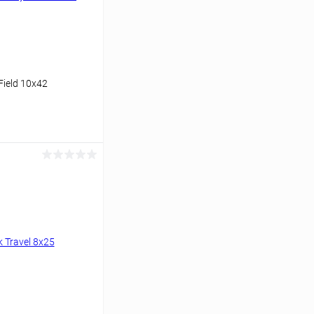
Field 10x42
аться
Сравнение
Недоступно