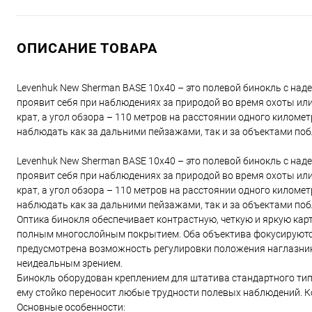
ОПИСАНИЕ ТОВАРА
Levenhuk New Sherman BASE 10x40 – это полевой бинокль с на
проявит себя при наблюдениях за природой во время охоты или
крат, а угол обзора – 110 метров на расстоянии одного киломе
наблюдать как за дальними пейзажами, так и за объектами поб
Levenhuk New Sherman BASE 10x40 – это полевой бинокль с на
проявит себя при наблюдениях за природой во время охоты или
крат, а угол обзора – 110 метров на расстоянии одного киломе
наблюдать как за дальними пейзажами, так и за объектами поб
Оптика бинокля обеспечивает контрастную, четкую и яркую карт
полным многослойным покрытием. Оба объектива фокусируютс
предусмотрена возможность регулировки положения наглазников
неидеальным зрением.
Бинокль оборудован креплением для штатива стандартного типо
ему стойко переносит любые трудности полевых наблюдений. Ко
Основные особенности: