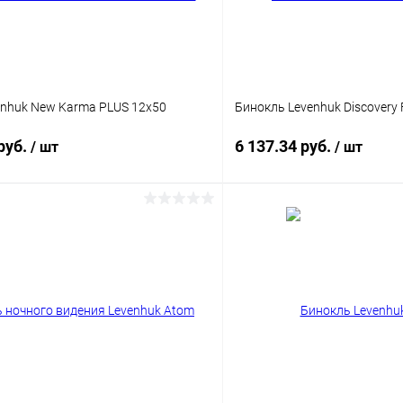
enhuk New Karma PLUS 12x50
Бинокль Levenhuk Discovery 
руб.
6 137.34 руб.
/ шт
/ шт
Подписаться
Подпис
 клик
Сравнение
Купить в 1 клик
ое
Недоступно
В избранное