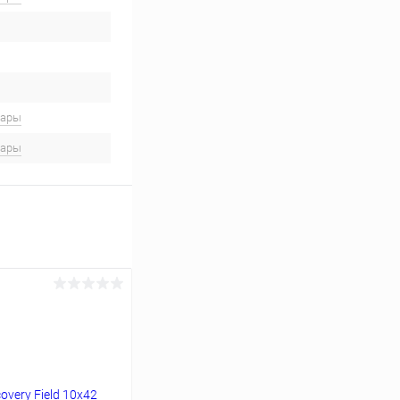
вары
вары