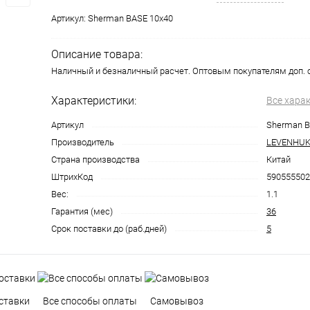
Артикул:
Sherman BASE 10x40
Описание товара:
Наличный и безналичный расчет. Оптовым покупателям доп. 
Характеристики:
Все хара
Артикул
Sherman B
Производитель
LEVENHU
Страна производства
Китай
ШтрихКод
590555502
Вес:
1.1
Гарантия (мес)
36
Срок поставки до (раб.дней)
5
ставки
Все способы оплаты
Самовывоз