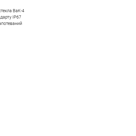
текла BaK-4
дарту IP67
апотеваний