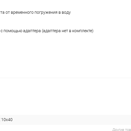
ита от временного погружения в воду
 с помощью адаптера (адаптера нет в комплекте)
 10x40
Другие то