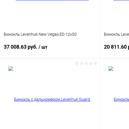
Бинокль Levenhuk New Vegas ED 12x50
Бинокль Lev
37 008.63 руб.
20 811.60 
/ шт
Подписаться
Купить в 1 клик
Сравнение
Купить в 1
В избранное
Недоступно
В избранн