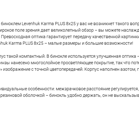
С биноклем Levenhuk Karma PLUS 8x25 у вас не возникнет такого воп
Широкое поле зрения дает великолепный обзор – вы можете наслаж
Превосходная оптика гарантирует передачу качественной картинки
enhuk Karma PLUS 8x25 – малые размеры и большие возможности!
пус такой компактный. В бинокле используется улучшенная оптика
инзы нанесено многослойное просветляющее покрытие, так что пот
» изображение с точной цветопередачей. Корпус наполнен азотом, 
видуальные особенности: межзрачковое расстояние регулируется,
резиновой оболочкой – бинокль удобно держать, он не выскальзыва