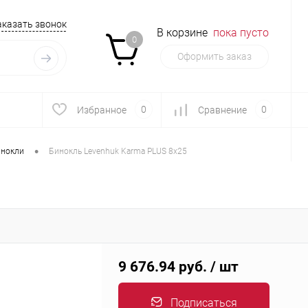
аказать звонок
В корзине
пока пусто
0
Оформить заказ
0
0
Избранное
Сравнение
•
нокли
Бинокль Levenhuk Karma PLUS 8x25
9 676.94 руб.
/ шт
Подписаться