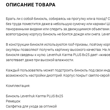
ОПИСАНИЕ ТОВАРА
Брать ли с собой бинокль, собираясь на прогулку или в поход? 
без труда поместится даже в небольшую сумочку или карман! 
панорамными видами или следить за движущимися объектами. 
всепогодному корпусу бинокль не боится дождя или снега. Lev
В конструкции бинокля используются roof-призмы, поэтому кор
окуляры позволяют получить картинку высокого качества. На л
бинокля сведены к нулю. Levenhuk Karma PLUS 8x25 дает «живое
запотевает даже при высокой влажности.
Каждый пользователь может подстроить бинокль под свои инди
возможность настройки диоптрий. Корпус покрыт светло-серой 
Комплектация:
Бинокль Levenhuk Karma PLUS 8x25
Ремешок
Салфетка для ухода за оптикой