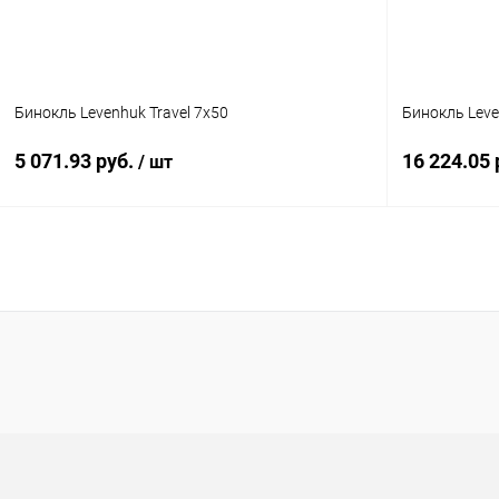
Бинокль Levenhuk Travel 7x50
Бинокль Lev
5 071.93 руб.
16 224.05 
/ шт
Подписаться
Купить в 1 клик
Сравнение
Купить в 1
В избранное
Недоступно
В избранн