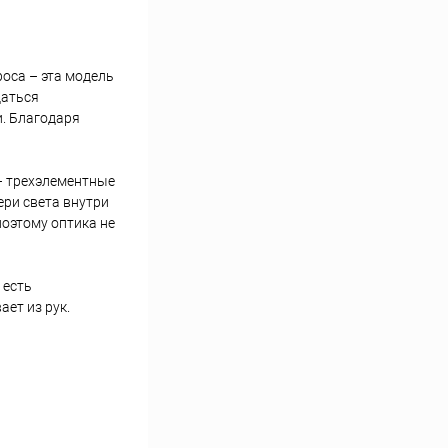
роса – эта модель
даться
. Благодаря
 – трехэлементные
ери света внутри
поэтому оптика не
 есть
ет из рук.