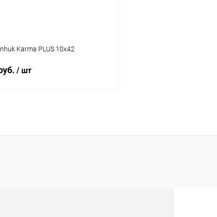
enhuk Karma PLUS 10x42
руб.
/ шт
Подписаться
 клик
Сравнение
ое
Недоступно