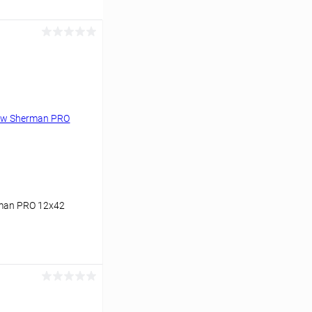
man PRO 12x42
аться