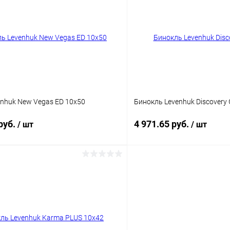
 клик
Сравнение
Купить в 1 клик
ое
Недоступно
В избранное
nhuk New Vegas ED 10x50
Бинокль Levenhuk Discovery 
руб.
4 971.65 руб.
/ шт
/ шт
Подписаться
Подпис
 клик
Сравнение
Купить в 1 клик
ое
Недоступно
В избранное