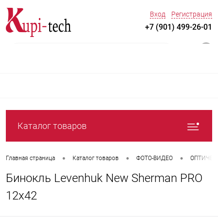
Вход
Регистрация
+7 (901) 499-26-01
0
Каталог товаров
•
•
•
Главная страница
Каталог товаров
ФОТО-ВИДЕО
ОПТИЧЕС
Бинокль Levenhuk New Sherman PRO
12x42