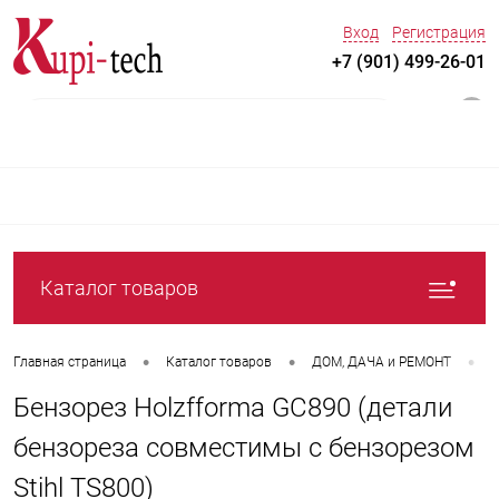
Вход
Регистрация
+7 (901) 499-26-01
0
Каталог товаров
•
•
•
Главная страница
Каталог товаров
ДOM, ДАЧА и РЕМОНТ
С
Бензорез Holzfforma GC890 (детали
бензореза совместимы с бензорезом
Stihl TS800)