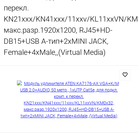
перекл.
KN21xxx/KN41xxx/11xxv/KL11xxVN/KM
макс.разр.1920х1200, RJ45+HD-
DB15+USB A-тип+2xMINI JACK,
Female+4xMale,,(Virtual Media)