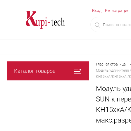
Вход
Регистрация
Главная страница
Каталог товаров
Модуль удлинителя A
KH15xxA/KH15xxAi/K
Модуль удл
SUN к пере
KH15xxA/K
макс.разр