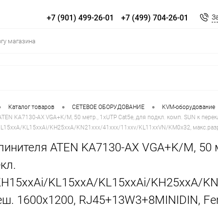
+7 (901) 499-26-01
+7 (499) 704-26-01
З
•
•
•
Каталог товаров
СЕТЕВОЕ ОБОРУДОВАНИЕ
KVM-оборудование
TEN KA7130-AX VGA+K/M, 50 метр., 1xUTP Cat5e, для подкл. комп. SUN к перек
L15xxA/KL15xxAi/KH25xxA/KN21xxx/41xxx/11xxv/KL11xxVN/KM0x32, макс.разр
инителя ATEN KA7130-AX VGA+K/M, 50 ме
кл.
H15xxAi/KL15xxA/KL15xxAi/KH25xxA/KN
еш. 1600х1200, RJ45+13W3+8MINIDIN, F