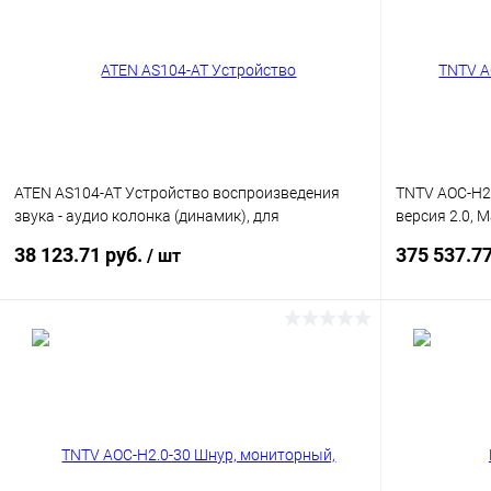
ATEN AS104-AT Устройство воспроизведения
TNTV AOC-H2
звука - аудио колонка (динамик), для
версия 2.0, M
профессионального использования, диам.
черный, (тех
38 123.71 руб.
375 537.7
/ шт
диффузора 4 дюйма, (2шт)
В корзину
Купить в 1 клик
Сравнение
Купить в 1
В избранное
В наличии
В избранн