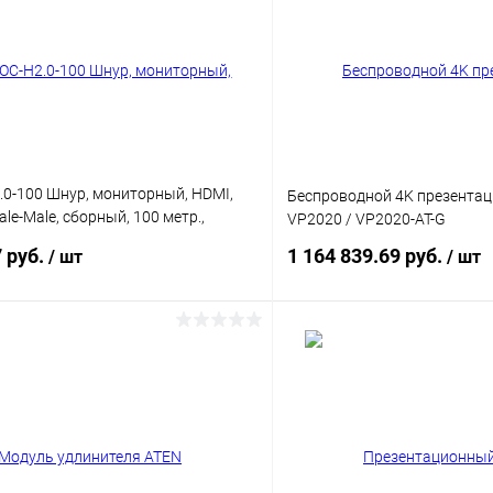
.0-100 Шнур, мониторный, HDMI,
Беспроводной 4K презента
ale-Male, сборный, 100 метр.,
VP2020 / VP2020-AT-G
нология AOC)
7 руб.
1 164 839.69 руб.
/ шт
/ шт
В корзину
В корз
 клик
Сравнение
Купить в 1 клик
ое
В наличии
В избранное