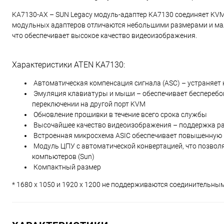
KA7130-AX – SUN Legacy модуль-адаптер KA7130 соединяет KV
модульных адаптеров отличаются небольшими размерами и мал
что обеспечивает высокое качество видеоизображения.
Характеристики ATEN KA7130:
Автоматическая компенсация сигнала (ASC) – устраняет
Эмуляция клавиатуры и мыши – обеспечивает бесперебой
переключении на другой порт KVM
Обновление прошивки в течение всего срока службы
Высочайшее качество видеоизображения – поддержка раз
Встроенная микросхема ASIC обеспечивает повышенную 
Модуль ЦПУ с автоматической конвертацией, что позволя
компьютеров (Sun)
Компактный размер
* 1680 x 1050 и 1920 x 1200 не поддерживаются соединительн