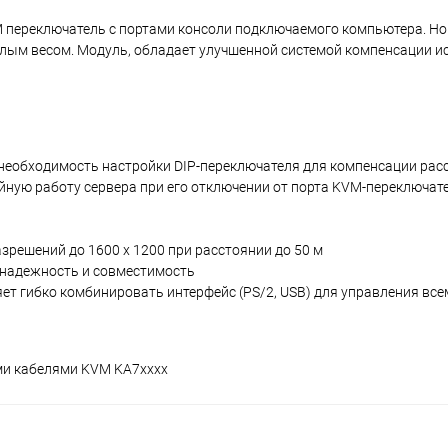
M переключатель с портами консоли подключаемого компьютера. Но
ым весом. Модуль, обладает улучшенной системой компенсации ис
 необходимость настройки DIP-переключателя для компенсации рас
ную работу сервера при его отключении от порта KVM-переключат
решений до 1600 x 1200 при расстоянии до 50 м
надежность и совместимость
ет гибко комбинировать интерфейс (PS/2, USB) для управления вс
ыми кабелями KVM KA7xxxx