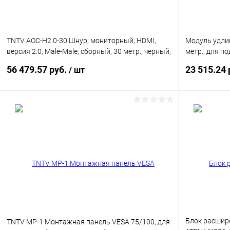
TNTV AOC-H2.0-30 Шнур, мониторный, HDMI,
Модуль удли
версия 2.0, Male-Male, сборный, 30 метр., черный,
метр., для п
(технология AOC)
KN2124v/214
56 479.57 руб.
23 515.24 
/ шт
KM0532/0932
RJ45+HD-DP+U
(DDC2B)/ATEN
В корзину
Купить в 1 клик
Сравнение
Купить в 1
В избранное
В наличии
В избранн
Блок расшир
TNTV MP-1 Монтажная панель VESA 75/100, для