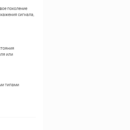
вое поколение
кажения сигнала,
стояния
еля или
еми типами