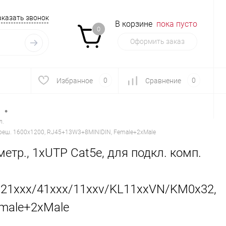
аказать звонок
В корзине
пока пусто
0
Оформить заказ
0
0
Избранное
Сравнение
•
л.
еш. 1600х1200, RJ45+13W3+8MINIDIN, Female+2xMale
тр., 1xUTP Cat5e, для подкл. комп.
21xxx/41xxx/11xxv/KL11xxVN/KM0x32,
emale+2xMale