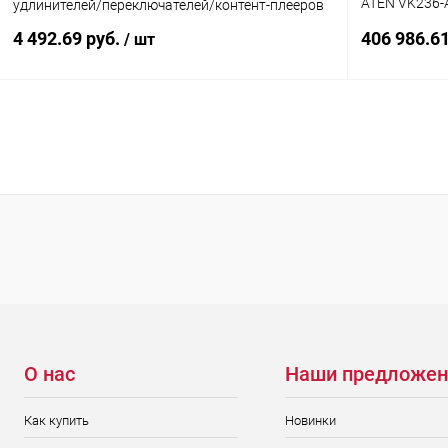
ATEN VK236-
удлинителей/переключателей/контент-плееров
средств сер
4 492.69 руб.
406 986.6
/ шт
однонаправле
клемм
В корзину
Купить в 1 клик
К сравнению
Купить в 1
В избранное
В наличии
В избранн
О нас
Наши предложен
Как купить
Новинки