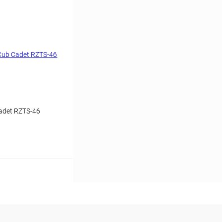
det RZTS-46
аться
Сравнение
Недоступно