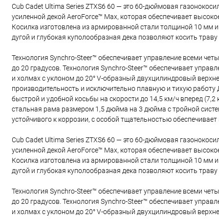
Cub Cadet Ultima Series ZTXS6 60 — это 60-дюймовая газонокос
усиленной декой AeroForce™ Max, которая обеспечивает высок
Косилка изготовлена из армированной стали толщиной 10 мм и
дугой и глубокая куполообразная дека позволяют косить траву
Технология Synchro-Steer™ обеспечивает управление всеми чет
до 20 градусов. Технология Synchro-Steer™ обеспечивает упра
и холмах с уклоном до 20° V-образный двухцилиндровый верхне
производительность и исключительно плавную и тихую работу 
быстрой и удобной косьбы на скорости до 14,5 км/ч вперед (7,
стальная рама размером 1,5 дюйма на 3 дюйма с тройной сист
устойчивого к коррозии, с особой тщательностью обеспечивает
Cub Cadet Ultima Series ZTXS6 60 — это 60-дюймовая газонокос
усиленной декой AeroForce™ Max, которая обеспечивает высок
Косилка изготовлена из армированной стали толщиной 10 мм и
дугой и глубокая куполообразная дека позволяют косить траву
Технология Synchro-Steer™ обеспечивает управление всеми чет
до 20 градусов. Технология Synchro-Steer™ обеспечивает упра
и холмах с уклоном до 20° V-образный двухцилиндровый верхне