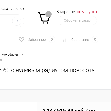
аказать звонок
В корзине
пока пусто
0
Оформить заказ
0
0
Избранное
Сравнение
•
Моноблоки
0)
6 60 с нулевым радиусом поворота
2 147 515.94 руб.
/ шт