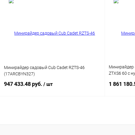
Минирайдер с
Минирайдер садовый Cub Cadet RZTS-46
ZTXS6 60 с 
(17ARCBYN327)
(47RICHB8A1
947 433.48 руб.
1 861 180.
/ шт
Подписаться
Купить в 1 клик
Сравнение
Купить в 1
В избранное
Недоступно
В избранн