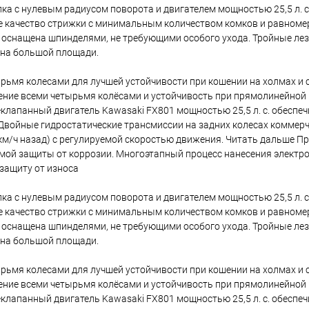
илка с нулевым радиусом поворота и двигателем мощностью 25,5 л. 
ое качество стрижки с минимальным количеством комков и равноме
 оснащена шпинделями, не требующими особого ухода. Тройные лез
 на большой площади.
ырьмя колесами для лучшей устойчивости при кошении на холмах и 
вление всеми четырьмя колёсами и устойчивость при прямолинейной 
клапанный двигатель Kawasaki FX801 мощностью 25,5 л. с. обеспе
Двойные гидростатические трансмиссии на задних колесах коммерч
2 км/ч назад) с регулируемой скоростью движения. Читать дальше П
емой защиты от коррозии. Многоэтапный процесс нанесения электр
 защиту от износа
илка с нулевым радиусом поворота и двигателем мощностью 25,5 л. 
ое качество стрижки с минимальным количеством комков и равноме
 оснащена шпинделями, не требующими особого ухода. Тройные лез
 на большой площади.
ырьмя колесами для лучшей устойчивости при кошении на холмах и 
вление всеми четырьмя колёсами и устойчивость при прямолинейной 
клапанный двигатель Kawasaki FX801 мощностью 25,5 л. с. обеспе