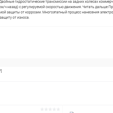
Двойные гидростатические трансмиссии на задних колесах коммерч
2 км/ч назад) с регулируемой скоростью движения. Читать дальше П
емой защиты от коррозии. Многоэтапный процесс нанесения электр
защиту от износа.
7]