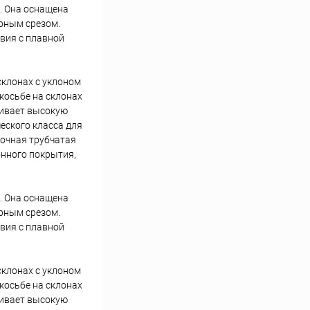
с. Она оснащена
рным срезом.
вия с плавной
склонах с уклоном
косьбе на склонах
чивает высокую
еского класса для
рочная трубчатая
онного покрытия,
с. Она оснащена
рным срезом.
вия с плавной
склонах с уклоном
косьбе на склонах
чивает высокую