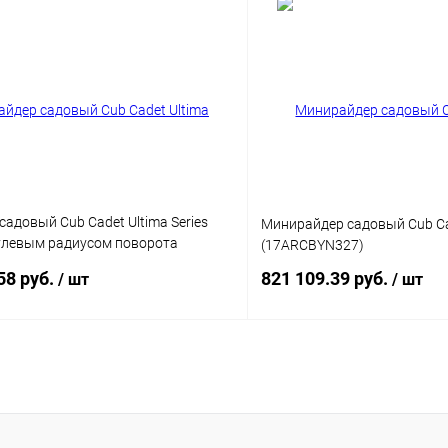
адовый Cub Cadet Ultima Series
Минирайдер садовый Cub Ca
нулевым радиусом поворота
(17ARCBYN327)
0)
58 руб.
821 109.39 руб.
/ шт
/ шт
Подписаться
Подпис
 клик
Сравнение
Купить в 1 клик
ое
Недоступно
В избранное