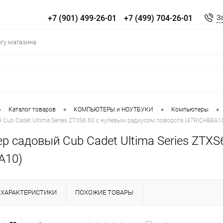
+7 (901) 499-26-01
+7 (499) 704-26-01
З
•
•
•
•
Каталог товаров
КОМПЬЮТЕРЫ и НОУТБУКИ
Компьютеры
Cub Cadet Ultima Series ZTXS6 60 с нулевым радиусом поворота (47RICHB8A1
р садовый Cub Cadet Ultima Series ZTXS
A10)
ХАРАКТЕРИСТИКИ
ПОХОЖИЕ ТОВАРЫ