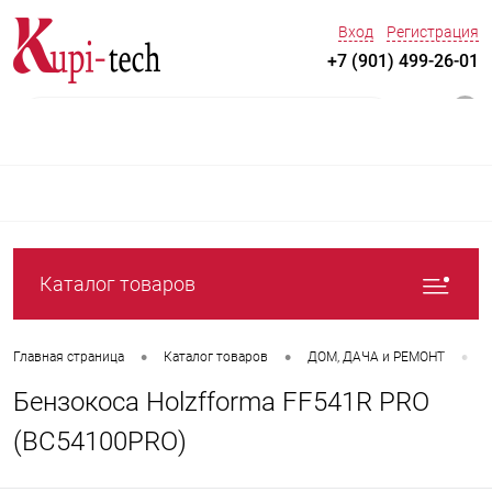
Вход
Регистрация
+7 (901) 499-26-01
0
Каталог товаров
•
•
•
Главная страница
Каталог товаров
ДOM, ДАЧА и РЕМОНТ
С
Бензокоса Holzfforma FF541R PRO
(BC54100PRO)