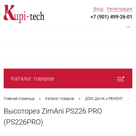
Вход
Регистрация
+7 (901) 499-26-01
0
Каталог товаров
•
•
•
Главная страница
Каталог товаров
ДOM, ДАЧА и РЕМОНТ
С
Высоторез ZimAni PS226 PRO
(PS226PRO)