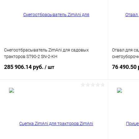
Купить в 1 клик
Сравнение
Купить в 1
В избранное
Недоступно
В избранн
Снегоотбрасыватель ZimAni для садовых
Отвал для са
тракторов ST90-2 SN-2-KH
снегоубороч
285 906.14 руб.
76 490.50 
/ шт
Подписаться
Купить в 1 клик
Сравнение
Купить в 1
В избранное
Недоступно
В избранн