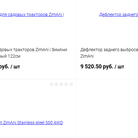
 клик
Сравнение
Купить в 1 клик
ое
Недоступно
В избранное
довых тракторов ZimAni | ЗимАни
Дефлектор заднего выброса
ный 122см
ZimAni
руб.
9 520.50 руб.
/ шт
/ шт
Подписаться
Подпис
 клик
Сравнение
Купить в 1 клик
ое
Недоступно
В избранное