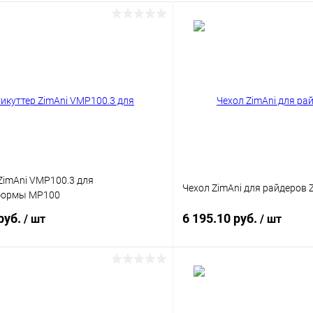
ZimAni VMP100.3 для
Чехол ZimAni для райдеров Z
формы MP100
руб.
6 195.10 руб.
/ шт
/ шт
Подписаться
Подпис