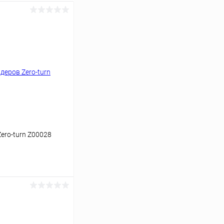
ero-turn Z00028
аться