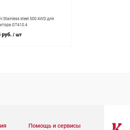
 Stainless steel 500 4WD для
ктора GT410.4
5 руб.
/ шт
Подписаться
 клик
Сравнение
ое
Недоступно
ия
Помощь и сервисы