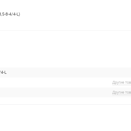
,5-8-4/4-L)
/4-L
Другие то
Другие то