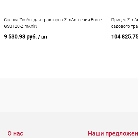
Сцепка ZimAni для тракторов ZimAni серии Force
Прицеп ZimAni
GSB120-ZimAniN
садового тра
9 530.93 руб.
104 825.7
/ шт
Подписаться
Купить в 1 клик
Сравнение
Купить в 1
В избранное
Недоступно
В избранн
О нас
Наши предложен