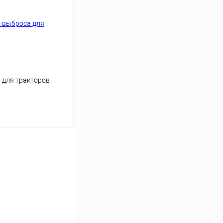
Сравнение
Недоступно
 для тракторов
аться
Сравнение
Недоступно