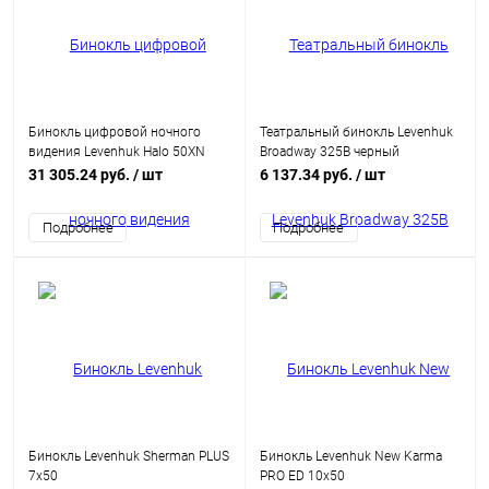
Бинокль цифровой ночного
Театральный бинокль Levenhuk
видения Levenhuk Halo 50XN
Broadway 325B черный
GPS
31 305.24 руб.
/ шт
6 137.34 руб.
/ шт
Подробнее
Подробнее
Бинокль Levenhuk Sherman PLUS
Бинокль Levenhuk New Karma
7x50
PRO ED 10x50