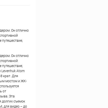
дером. Он отлично
 спортивной
е путешествие,
дером. Он отлично
 спортивной
е путешествие,
 Levenhuk Atom
8 крат. Для
тым мостом и ЖК-
спользуется
ь от
рыва. Эта
я долгих съемок
, для видео – до