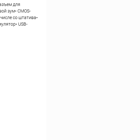
разъем для
вой зум• CMOS-
 числе со штатива•
мулятор• USB-