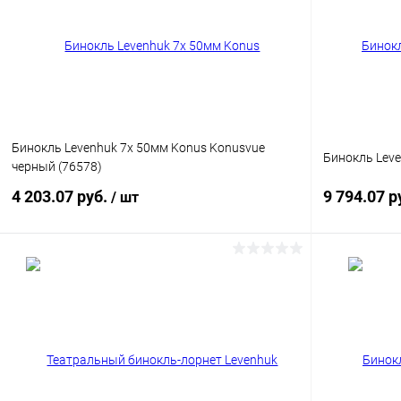
Купить в 1 клик
Сравнение
Купить в 1
В избранное
Недоступно
В избранн
Бинокль Levenhuk 7x 50мм Konus Konusvue
Бинокль Leve
черный (76578)
4 203.07 руб.
9 794.07 р
/ шт
Подписаться
Купить в 1 клик
Сравнение
Купить в 1
В избранное
Недоступно
В избранн