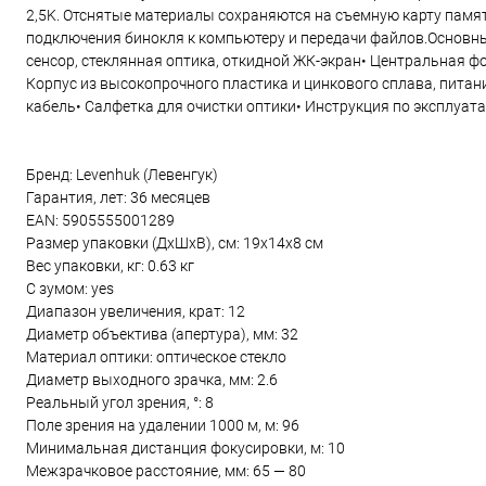
2,5K. Отснятые материалы сохраняются на съемную карту памя
подключения бинокля к компьютеру и передачи файлов.Основны
сенсор, стеклянная оптика, откидной ЖК-экран• Центральная фо
Корпус из высокопрочного пластика и цинкового сплава, пита
кабель• Салфетка для очистки оптики• Инструкция по эксплуат
Бренд: Levenhuk (Левенгук)
Гарантия, лет: 36 месяцев
EAN: 5905555001289
Размер упаковки (ДxШxВ), см: 19x14x8 см
Вес упаковки, кг: 0.63 кг
С зумом: yes
Диапазон увеличения, крат: 12
Диаметр объектива (апертура), мм: 32
Материал оптики: оптическое стекло
Диаметр выходного зрачка, мм: 2.6
Реальный угол зрения, °: 8
Поле зрения на удалении 1000 м, м: 96
Минимальная дистанция фокусировки, м: 10
Межзрачковое расстояние, мм: 65 — 80