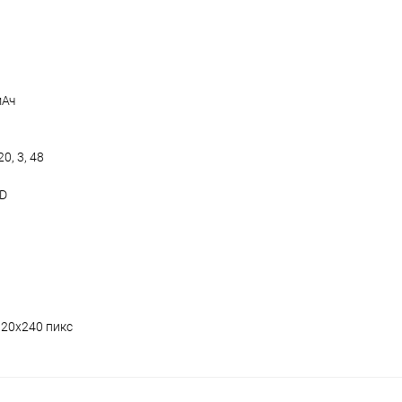
мАч
0, 3, 48
HD
320х240 пикс