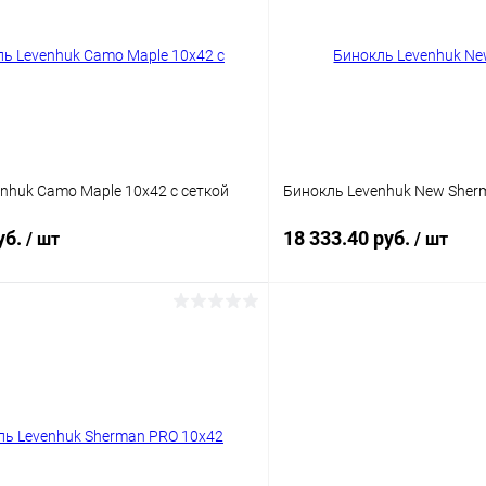
 клик
Сравнение
Купить в 1 клик
ое
Недоступно
В избранное
nhuk Camo Maple 10x42 с сеткой
Бинокль Levenhuk New Sher
уб.
18 333.40 руб.
/ шт
/ шт
Подписаться
Подпис
 клик
Сравнение
Купить в 1 клик
ое
Недоступно
В избранное