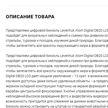
ОПИСАНИЕ ТОВАРА
Представляем цифровой бинокль Levenhuk Atom Digital DB20 LC
подойдет для визуальных наблюдений и съемки при дневном о
стрельбы, туризма и походов, изучения дикой природы. Благод
чтобы запечатлеть все красоты окружающего мира в формате ф
Представляем цифровой бинокль Levenhuk Atom Digital DB20 LC
подойдет для визуальных наблюдений и съемки при дневном о
стрельбы, туризма и походов, изучения дикой природы. Благод
чтобы запечатлеть все красоты окружающего мира в формате 
Digital DB20 LCD дает мощное увеличение – 12 крат, а возможн
изучения доступны даже сильно удаленные объекты – в предел
экраном складной конструкции. Картинку на экране формирует
барабан центральной фокусировки. Кнопки управления вынесен
наблюдений.Высокое разрешение фото и видеоЗапись видеоролик
возможность пригодится для слежения за дикими животными и 
бинокль можно установить на штатив со стандартной резьбой к