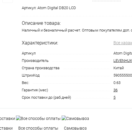
Артикул:
Atom Digital DB20 LCD
Описание товара:
Наличный и безналичный расчет. Оптовым покупателям доп. 
Характеристики:
Все хара
Артикул
Atom Digit
Производитель
LEVENHU
Страна производства
Китай
ШтрихКод
590555500
Вес:
0.63
Гарантия (мес)
36
Срок поставки до (раб.дней)
5
ставки
Все способы оплаты
Самовывоз