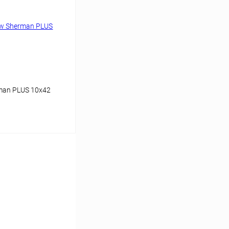
Сравнение
Недоступно
man PLUS 10x42
аться
Сравнение
Недоступно