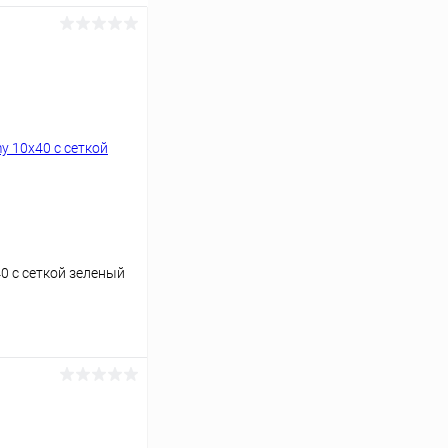
0 с сеткой зеленый
аться