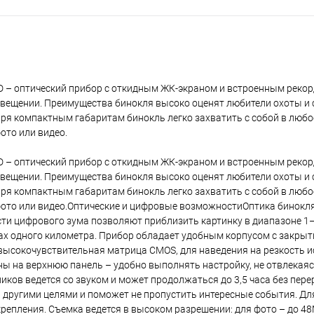
D – оптический прибор с откидным ЖК-экраном и встроенным рекор
свещении. Преимущества бинокля высоко оценят любители охоты и
аря компактным габаритам бинокль легко захватить с собой в любо
ото или видео.
D – оптический прибор с откидным ЖК-экраном и встроенным рекор
свещении. Преимущества бинокля высоко оценят любители охоты и
аря компактным габаритам бинокль легко захватить с собой в любо
фото или видео.Оптические и цифровые возможностиОптика бинокля
ости цифрового зума позволяют приблизить картинку в диапазоне 1–
ах одного километра. Прибор обладает удобным корпусом с закры
 высокочувствительная матрица CMOS, для наведения на резкость и
ы на верхнюю панель – удобно выполнять настройку, не отвлекаяс
ов ведется со звуком и может продолжаться до 3,5 часа без пере
другими целями и поможет не пропустить интересные события. Дл
репления. Съемка ведется в высоком разрешении: для фото – до 48M