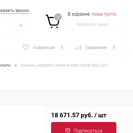
аказать звонок
В корзине
пока пусто
0
Оформить заказ
0
0
Избранное
Сравнение
•
нокли
Бинокль цифровой Levenhuk Atom Digital DB20 LCD
18 671.57 руб.
/ шт
Подписаться