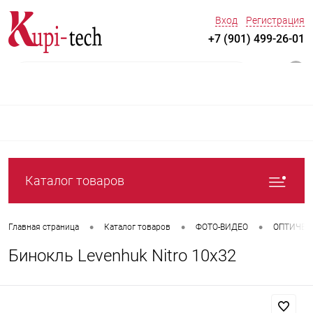
Вход
Регистрация
+7 (901) 499-26-01
0
Каталог товаров
•
•
•
Главная страница
Каталог товаров
ФОТО-ВИДЕО
ОПТИЧЕС
Бинокль Levenhuk Nitro 10x32