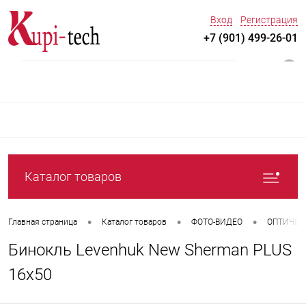
Вход
Регистрация
+7 (901) 499-26-01
0
Каталог товаров
•
•
•
Главная страница
Каталог товаров
ФОТО-ВИДЕО
ОПТИЧЕС
Бинокль Levenhuk New Sherman PLUS
16x50