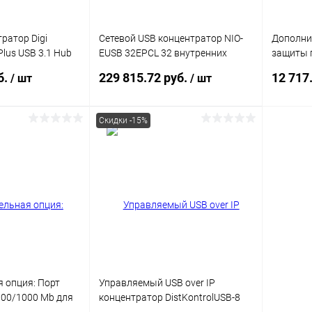
ратор Digi
Сетевой USB концентратор NIO-
Дополни
lus USB 3.1 Hub
EUSB 32EPCL 32 внутренних
защиты 
B connectors
порта, 2U, отказоустойчивая
устройст
б.
229 815.72 руб.
12 717
/ шт
/ шт
версия
DistKont
Скидки -15%
писаться
В корзину
ик
Сравнение
Купить в 1 клик
Сравнение
Купит
Недоступно
В избранное
В наличии
В изб
 опция: Порт
Управляемый USB over IP
/100/1000 Mb для
концентратор DistKontrolUSB-8