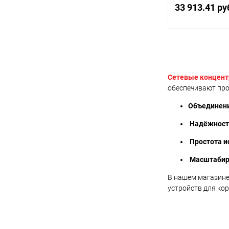
IP концентратор
33 913.41 ру
В 
Купить в 1 кл
Сетевые концен
обеспечивают про
В избранное
Объединени
Надёжност
Простота и
Масштабир
В нашем магазине
устройств для ко