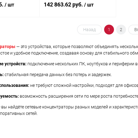
а DistKontrolUSB
USB 3.0
б.
142 863.62 руб.
/ шт
/ шт
корзину
В корзину
Назад
1
2
В
ик
Сравнение
Купить в 1 клик
Сравнение
траторы
— это устройства, которые позволяют объединять нескольк
стое и удобное подключение, создавая основу для стабильного об
В наличии
В избранное
В наличии
е устройств:
подключение нескольких ПК, ноутбуков и периферии в 
ь:
стабильная передача данных без потерь и задержек.
спользования:
не требуют сложной настройки, подходят для офисов
уемость:
возможность расширения сети по мере роста потребносте
 вы найдёте сетевые концентраторы разных моделей и характерис
рпоративных сетей.