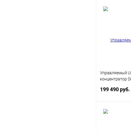
В 
Купить в 1 кл
В избранное
Управляемый US
концентратор Di
3.0 с 24 портам
199 490 руб.
Под
Купить в 1 кл