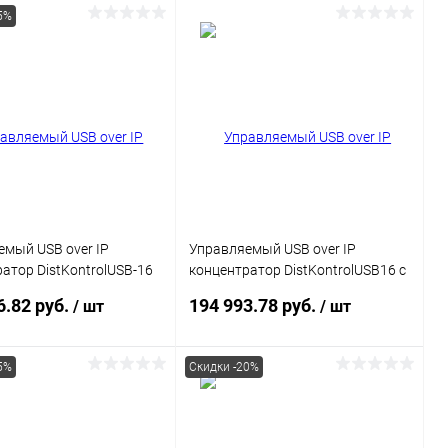
5%
В корзину
В корзину
ь в 1 клик
Сравнение
Купить в 1 клик
Сравнение
ранное
В наличии
В избранное
В наличии
мый USB over IP
Управляемый USB over IP
атор DistKontrolUSB-16
концентратор DistKontrolUSB16 с
тами USB 2 блока
16 портами USB
6.82 руб.
194 993.78 руб.
/ шт
/ шт
 Ethernet 2 x
1000 Mb
5%
Скидки -20%
В корзину
Подписаться
ь в 1 клик
Сравнение
Купить в 1 клик
Сравнение