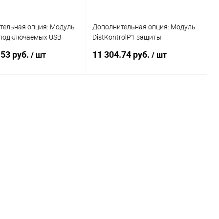
тельная опция: Модуль
Дополнительная опция: Модуль
подключаемых USB
DistKontrolP1 защиты
в IP концентратора
подключаемых USB устройств
.53 руб.
11 304.74 руб.
/ шт
/ шт
rolUSB с Замком
управляемого USB over IP
концентратора с замком
В корзину
В корзину
ь в 1 клик
Сравнение
Купить в 1 клик
Сравнение
ранное
В наличии
В избранное
В наличии