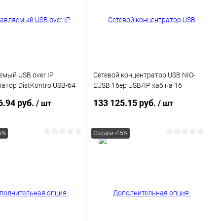
ранное
В наличии
В избранное
Недоступно
мый USB over IP
Сетевой концентратор USB NIO-
атор DistKontrolUSB-64
EUSB 16ep USB/IP хаб на 16
тами USB с 2 блоками
портов с 1 блоком питания
6.94 руб.
133 125.15 руб.
/ шт
/ шт
Ethernet 2 x
1000 Mb
5%
Скидки -15%
В корзину
В корзину
ь в 1 клик
Сравнение
Купить в 1 клик
Сравнение
ранное
В наличии
В избранное
В наличии