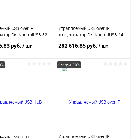
мый USB over IP
Управляемый USB over IP
атор DistKontrolUSB-32
концентратор DistKontrolUSB-64
тами USB c 2 блоками
с 64 портами USB
6.83 руб.
282 616.85 руб.
/ шт
/ шт
5%
Скидки -15%
В корзину
В корзину
ь в 1 клик
Сравнение
Купить в 1 клик
Сравнение
ранное
В наличии
В избранное
В наличии
Управляемый USB over IP
емый USB HUB