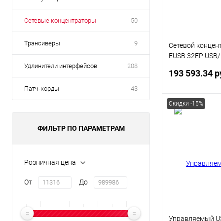
Сетевые концентраторы
50
Трансиверы
9
Сетевой концен
EUSB 32EP USB/I
Удлинители интерфейсов
208
порта с 1 блоко
193 593.34 р
Ethernet 1 x 10
Патч-корды
43
Скидки -15%
В 
ФИЛЬТР ПО ПАРАМЕТРАМ
Купить в 1 кл
В избранное
Розничная цена
От
До
Управляемый US