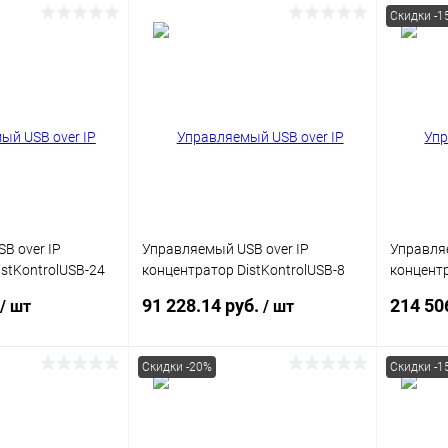
Скидки -1
корзину
В корзину
ик
Сравнение
Купить в 1 клик
Сравнение
Купит
В наличии
В избранное
В наличии
В изб
B over IP
Управляемый USB over IP
Управляе
stKontrolUSB-24
концентратор DistKontrolUSB-8
концентр
и USB
USB 3.0
с 16 пор
91 228.14 руб.
214 50
/ шт
/ шт
питания /
10/100/
Скидки -20%
Скидки -1
писаться
Подписаться
ик
Сравнение
Купить в 1 клик
Сравнение
Купит