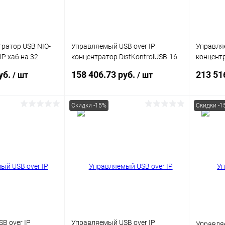
тратор USB NIO-
Управляемый USB over IP
Управляе
P хаб на 32
концентратор DistKontrolUSB-16
концентр
м питания /
с 16 портами USB
с 32 пор
уб.
158 406.73 руб.
213 51
/ шт
/ шт
/100/1000 Mb
питания
Скидки -15%
Скидки -1
корзину
В корзину
ик
Сравнение
Купить в 1 клик
Сравнение
Купит
В наличии
В избранное
В наличии
В изб
B over IP
Управляемый USB over IP
Управля