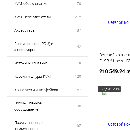
KVM-оборудование
70
KVM-Переключатели
212
Аксессуары
87
Блоки розеток (PDU) и
42
аксессуары
Сетевой концен
EUSB 21ipcln US
Источники питания
8
порт с 2 блокам
210 549.24 р
Кабели и шнуры KVM
120
Скидки -20%
Конвертеры интерфейсов
67
В 
Промышленное
108
оборудование
Купить в 1 кл
В избранное
Промышленные
52
коммутаторы