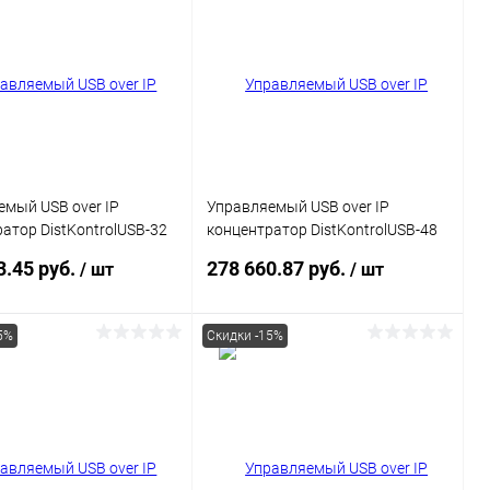
мый USB over IP
Управляемый USB over IP
атор DistKontrolUSB-32
концентратор DistKontrolUSB-48
тами USB c 2 блоками
с 48 портами USB с 2 блоками
3.45 руб.
278 660.87 руб.
/ шт
/ шт
 Ethernet 2 x
питания / Ethernet 2 x
1000 Mb
10/100/1000 Mb / Защитный
модуль с замком
5%
Скидки -15%
В корзину
В корзину
ь в 1 клик
Сравнение
Купить в 1 клик
Сравнение
ранное
В наличии
В избранное
В наличии