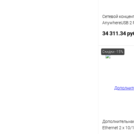
Сетевой концент
AnywhereUSB 2 P
with 2 type A US
34 311.34 ру
DGAW02-G300
Скидки -15%
Под
Купить в 1 кл
В избранное
Дополнительная
Ethernet 2 x 10