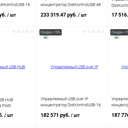
stKontrolUSB-16
концентратор DistKontrolUSB-48
DistKont
B 2 блока
с 48 портами USB
уб.
233 319.47 руб.
17 516
/ шт
/ шт
et 2 x
b/ Защитный
м
Скидки -15%
Скидки -1
корзину
В корзину
ик
Сравнение
Купить в 1 клик
Сравнение
Купит
В наличии
В избранное
В наличии
В изб
Управляемый USB over IP
Управляе
SB HUB
концентратор DistKontrolUSB-16
концентр
-4 PWR
с 16 портами USB 2 блока
с 32 пор
б.
182 571 руб.
187 77
/ шт
/ шт
питания