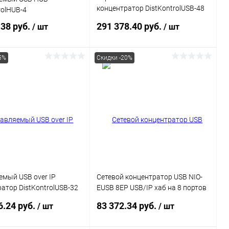
концентратор DistKontrolUSB-48
rolHUB-4
с 48 портами USB с 2 блоками
.38 руб.
291 378.40 руб.
/ шт
/ шт
питания / Ethernet 2 x
10/100/1000 Mb
5%
Скидки -20%
В корзину
В корзину
ь в 1 клик
Сравнение
Купить в 1 клик
Сравнение
ранное
В наличии
В избранное
В наличии
мый USB over IP
Сетевой концентратор USB NIO-
атор DistKontrolUSB-32
EUSB 8EP USB/IP хаб на 8 портов
тами USB
с 1 блоком питания
6.24 руб.
83 372.34 руб.
/ шт
/ шт