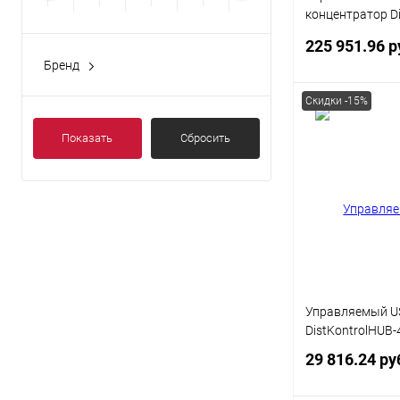
концентратор Di
с 16 портами US
225 951.96 р
питания / Ethern
Бренд
10/100/1000 M
модуль с замко
Скидки -15%
В 
Показать
Сбросить
Купить в 1 кл
В избранное
Управляемый U
DistKontrolHUB
29 816.24 ру