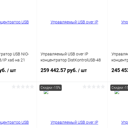
тратор USB NIO-
Управляемый USB over IP
Управляе
B/IP хаб на 21
концентратор DistKontrolUSB-48
концентр
и питания
с 48 портами USB с 2 блоками
с 32 пор
уб.
259 442.57 руб.
245 45
/ шт
/ шт
питания
питания /
10/100/
Скидки -15%
Скидки -1
корзину
В корзину
ик
Сравнение
Купить в 1 клик
Сравнение
Купит
В наличии
В избранное
В наличии
В изб