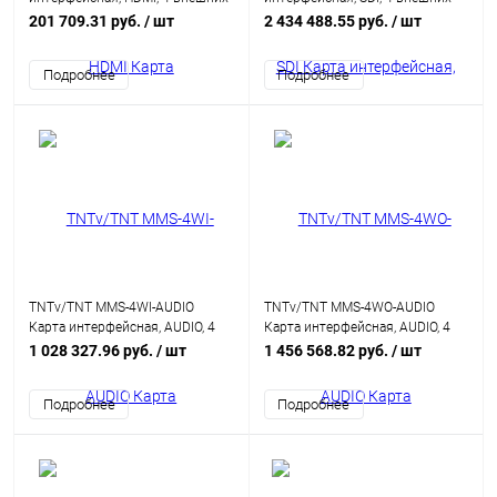
входных порта: HDMI, (макс.
входных порта: SDI,
201 709.31 руб.
/ шт
2 434 488.55 руб.
/ шт
разр: 3840x2160@30 Гц (4:4:4);
(интегрированный конвертер
для коммутаторов серии MMS-
видеоразрешений/scaler;для
Подробнее
Подробнее
xxxxCSTW)
коммутаторов серии MMS-
xxxxCSTW)
TNTv/TNT MMS-4WI-AUDIO
TNTv/TNT MMS-4WO-AUDIO
Карта интерфейсная, AUDIO, 4
Карта интерфейсная, AUDIO, 4
внешних входных порта: 3-
внешних выходных порта: 3-
1 028 327.96 руб.
/ шт
1 456 568.82 руб.
/ шт
контактн. клемма+MINIJACK,
контактн. клемма+MINIJACK,
(для коммутаторов серии MMS-
(для коммутаторов серии MMS-
Подробнее
Подробнее
xxxxSISL)
xxxxSISL)