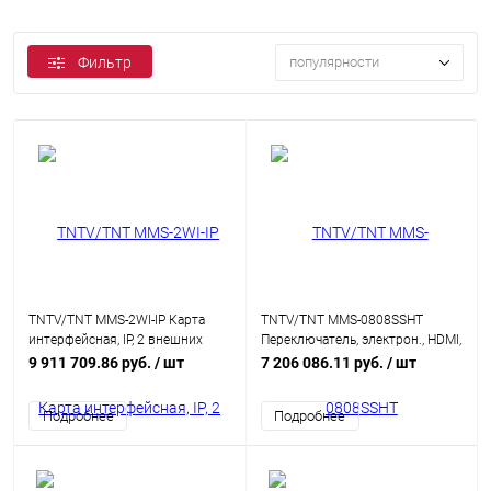
Фильтр
популярности
TNTV/TNT MMS-2WI-IP Карта
TNTV/TNT MMS-0808SSHT
интерфейсная, IP, 2 внешних
Переключатель, электрон., HDMI,
входных порта: RJ45, (для
8 8 устройств, без шнуров,
9 911 709.86 руб.
/ шт
7 206 086.11 руб.
/ шт
коммутаторов серии MMS-
(макс.разр. до 3840 x 2160 30Hz
xxxxSISL)
(4:4:4);подд. 3D/DeepColor/HDCP
Подробнее
Подробнее
1.4;формирование
видеостен;WEB-интерфейс;
API;интегрированный конвертер
видеоразрешений/scaler)