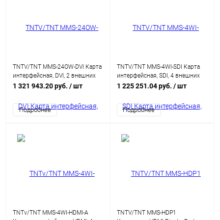
TNTV/TNT MMS-24OW-DVI Карта
TNTV/TNT MMS-4WI-SDI Карта
интерфейсная, DVI, 2 внешних
интерфейсная, SDI, 4 внешних
выходных порта/4 активных
входных порта: SDI, (для
1 321 943.20 руб.
/ шт
1 225 251.04 руб.
/ шт
окна : DVI-I, (интегрированный
коммутаторов серии MMS-
конвертер
xxxxSISL)
Подробнее
Подробнее
видеоразрешений/scaler;для
коммутаторов серии MMS-
xxxxSISL)
TNTv/TNT MMS-4WI-HDMI-A
TNTV/TNT MMS-HDP1