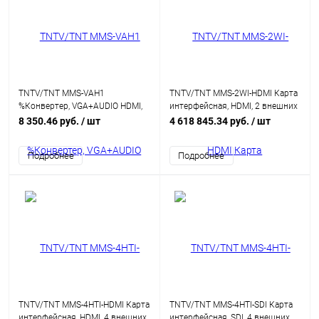
TNTV/TNT MMS-VAH1
TNTV/TNT MMS-2WI-HDMI Карта
%Конвертер, VGA+AUDIO HDMI,
интерфейсная, HDMI, 2 внешних
HD-DB15+MINIJACK HDMI,
входных порта: HDMI 4K,
8 350.46 руб.
/ шт
4 618 845.34 руб.
/ шт
Female, DC 5V,
(интегрированный конвертер
(интегрированный конвертер
видеоразрешений/scaler;для
Подробнее
Подробнее
видеоразрешений/scaler)
коммутаторов серии MMS-
xxxxSISL)
TNTV/TNT MMS-4HTI-HDMI Карта
TNTV/TNT MMS-4HTI-SDI Карта
интерфейсная, HDMI, 4 внешних
интерфейсная, SDI, 4 внешних