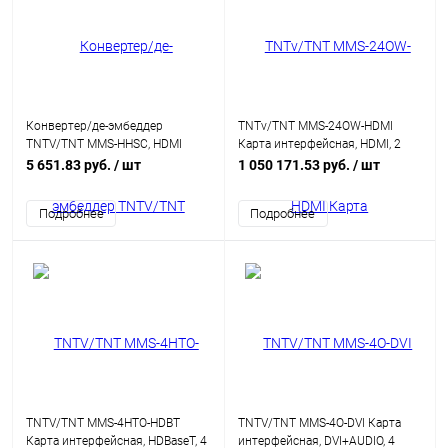
Конвертер/де-эмбеддер
TNTv/TNT MMS-24OW-HDMI
TNTV/TNT MMS-HHSC, HDMI
Карта интерфейсная, HDMI, 2
HDMI+AUDIO, HDMI
внешних выходных порта/4
5 651.83 руб.
/ шт
1 050 171.53 руб.
/ шт
HDMI+2xRCA+Toslink, Female, DC
активных окна : HDMI,
5V
(интегрированный конвертер
Подробнее
Подробнее
видеоразрешений/scaler;для
коммутаторов серии MMS-
xxxxSISL)
TNTV/TNT MMS-4HTO-HDBT
TNTV/TNT MMS-4O-DVI Карта
Карта интерфейсная, HDBaseT, 4
интерфейсная, DVI+AUDIO, 4