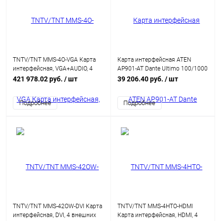
TNTV/TNT MMS-4O-VGA Карта
Карта интерфейсная ATEN
интерфейсная, VGA+AUDIO, 4
AP901-AT Dante Ultimo 100/1000
внешних выодных порта: HD-
Mbps, 2 цифровых звуковых
421 978.02 руб.
/ шт
39 206.40 руб.
/ шт
DB15, (интегрированный
входа, (дискретизация звука 24-
конвертер
бита; 44.1/48кГц)
Подробнее
Подробнее
видеоразрешений/scaler;для
коммутаторов серии MMS-
xxxxIPB)
TNTV/TNT MMS-42OW-DVI Карта
TNTV/TNT MMS-4HTO-HDMI
интерфейсная, DVI, 4 внешних
Карта интерфейсная, HDMI, 4