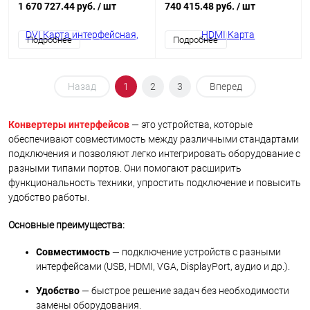
выходных порта/2 активных
внешних выходных порта:
1 670 727.44 руб.
/ шт
740 415.48 руб.
/ шт
окна : DVI-I, (интегрированный
HDMI+AUDIO, (аудио де-
конвертер
эмбеддер; интегрированный
Подробнее
Подробнее
видеоразрешений/scaler;для
конвертер
коммутаторов серии MMS-
видеоразрешений/scaler;для
xxxxSISL)
коммутаторов серии MMS-
xxxxCSTW)
Назад
1
2
3
Вперед
Конвертеры интерфейсов
— это устройства, которые
обеспечивают совместимость между различными стандартами
подключения и позволяют легко интегрировать оборудование с
разными типами портов. Они помогают расширить
функциональность техники, упростить подключение и повысить
удобство работы.
Основные преимущества:
Совместимость
— подключение устройств с разными
интерфейсами (USB, HDMI, VGA, DisplayPort, аудио и др.).
Удобство
— быстрое решение задач без необходимости
замены оборудования.