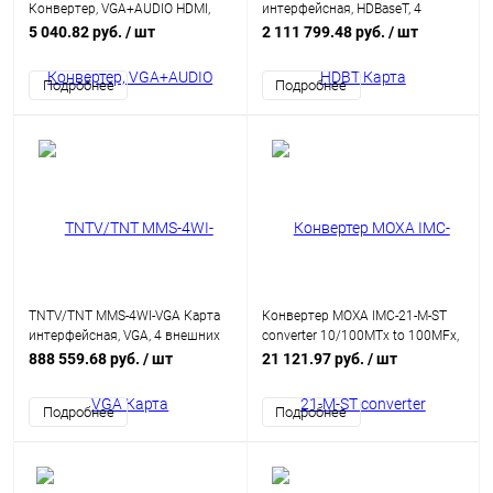
Конвертер, VGA+AUDIO HDMI,
интерфейсная, HDBaseT, 4
HD-DB15+MINIJACK+2xRCA
внешних входных порта: RJ45,
5 040.82 руб.
/ шт
2 111 799.48 руб.
/ шт
HDMI, Female, DC 5V,
(интегрированный конвертер
(интегрированный конвертер
видеоразрешений/scaler;для
Подробнее
Подробнее
видеоразрешений/scaler)
коммутаторов серии MMS-
xxxxIPB)
TNTV/TNT MMS-4WI-VGA Карта
Конвертер MOXA IMC-21-M-ST
интерфейсная, VGA, 4 внешних
converter 10/100MTx to 100MFx,
входных порта: HD-DB15, (для
multi mode,ST
888 559.68 руб.
/ шт
21 121.97 руб.
/ шт
коммутаторов серии MMS-
xxxxSISL)
Подробнее
Подробнее