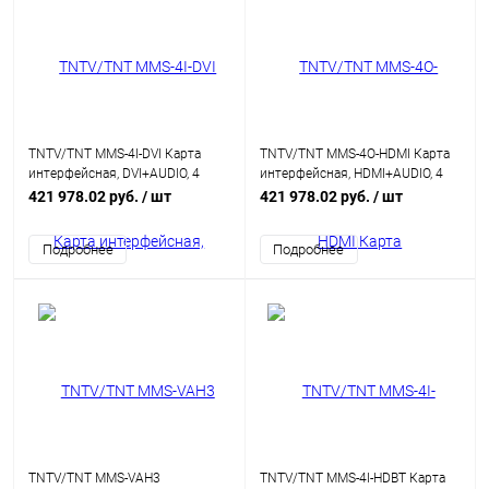
TNTV/TNT MMS-4I-DVI Карта
TNTV/TNT MMS-4O-HDMI Карта
интерфейсная, DVI+AUDIO, 4
интерфейсная, HDMI+AUDIO, 4
внешних входных порта: DVI-
внешних выходных порта:
421 978.02 руб.
/ шт
421 978.02 руб.
/ шт
D+MINIJACK, (интегрированный
HDMI+MINIJACK,
конвертер
(интегрированный конвертер
Подробнее
Подробнее
видеоразрешений/scaler;для
видеоразрешений/scaler;для
коммутаторов серии MMS-
коммутаторов серии MMS-
xxxxIPB)
xxxxIPB)
TNTV/TNT MMS-VAH3
TNTV/TNT MMS-4I-HDBT Карта