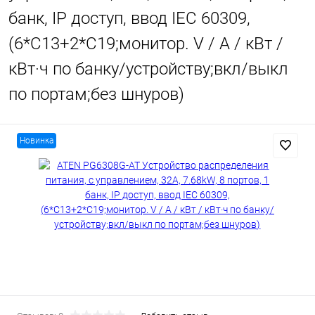
банк, IP доступ, ввод IEC 60309,
(6*C13+2*C19;монитор. V / A / кВт /
кВт·ч по банку/устройству;вкл/выкл
по портам;без шнуров)
Новинка