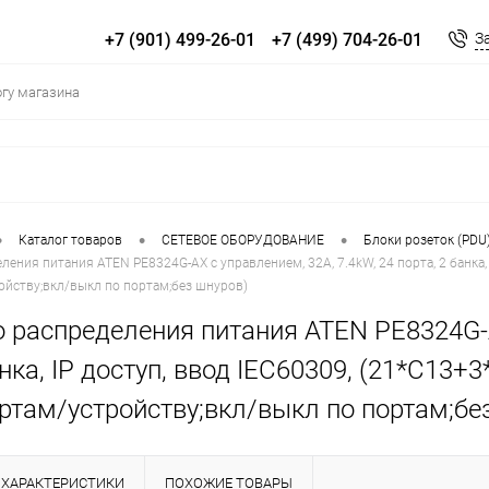
+7 (901) 499-26-01
+7 (499) 704-26-01
З
•
•
•
Каталог товаров
СЕТЕВОЕ ОБОРУДОВАНИЕ
Блоки розеток (PDU
ения питания ATEN PE8324G-AX с управлением, 32A, 7.4kW, 24 порта, 2 банка, IP
йству;вкл/выкл по портам;без шнуров)
 распределения питания ATEN PE8324G-A
нка, IP доступ, ввод IEC60309, (21*C13+3*
ртам/устройству;вкл/выкл по портам;бе
ХАРАКТЕРИСТИКИ
ПОХОЖИЕ ТОВАРЫ