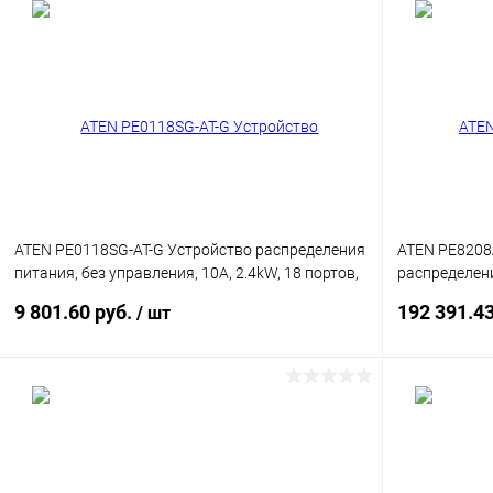
ATEN PE0118SG-AT-G Устройство распределения
ATEN PE8208
питания, без управления, 10A, 2.4kW, 18 портов,
распределени
1 банк, без IP доступа, ввод IEC320 C14,
3.84kW, 8 пор
9 801.60 руб.
192 391.4
/ шт
(18*C13;без шнуров)
(7*C13+1*C19;
портам/устро
шнуров)
В корзину
Купить в 1 клик
Сравнение
Купить в 1