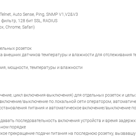
Telnet, Auto Sense, Ping, SNMP V1,V2&V3
фильтр, 128 бит SSL, RADIUS
x, Chrome, Safari)
дельных розеток
 внешних датчиков температуры и влажности для отслеживания т
ния, мощности, температуры и влажности
чение, цикл включения-выключения) для отдельных розеток и целы
включение/выключение по локальной сети оператором, автоматич
становления питания и автоматическое включение/выключение по
давать последовательность включения устройств и время задержк
ьном порядке
кое прекращение подачи питания на последнюю розетку, вызвавшу