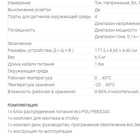
Измерение
Ток, Напряжение, ВА, 
Выключение розеток
Да
Порты для датчиков окружающей среды
4
Диапазон напряжения:
Погрешность
Диапазон мощности: 1
Диапазон тока: 0.1A~1
Физические
Размеры устройства( Д x Ш x В )
177,5 x 6,60 x 4,40 см
Вес
6.5 кг
Длина кабеля питания
1.6м
Окружающая среда
Рабочая температура
0 ... 40°C
Температура хранения
-20 ... 60°C
Влажность (рабочая & хранения)
0-80% относительная,
Комплектация:
1x блок распределения питания eco PDU PE8324G
1х комплект для монтажа в стойку
1х компакт-диск (руководство, программное обеспечение eco Se
1х инструкция по эксплуатации