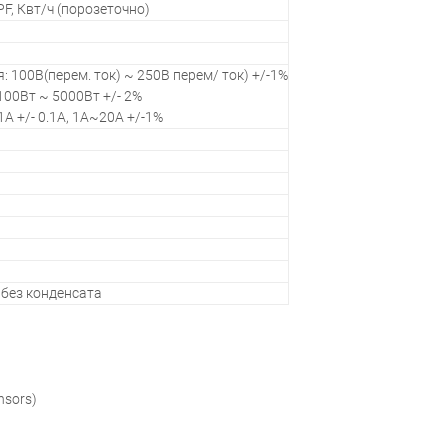
PF, Квт/ч (порозеточно)
 100В(перем. ток) ~ 250В перем/ ток) +/-1%
00Вт ~ 5000Вт +/- 2%
A +/- 0.1A, 1A~20A +/-1%
 без конденсата
nsors)