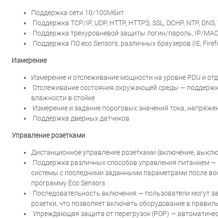
Поддержка сети 10/100Мбит
Поддержка TCP/IP, UDP, HTTP, HTTPS, SSL, DCHP, NTP, DNS, 
Поддержка трехуровневой защиты логин/пароль, IP/MAC 
Поддержка ПО eco Sensors, различных браузеров (IE, Firefo
Измерение
Измерение и отслеживание мощности на уровне PDU и от
Отслеживание состояния окружающей среды — поддержка
влажности в стойке
Измерение и задание пороговых значений тока, напряже
Поддержка дверных датчиков
Управление розетками
Дистанционное управление розетками (включение, выклю
Поддержка различных способов управления питанием — 
системы с последними заданными параметрами после вос
программу Eco Sensors
Последовательность включения — пользователи могут за
розетки, что позволяет включать оборудование в правил
Упреждающая защита от перегрузок (POP) — автоматичес