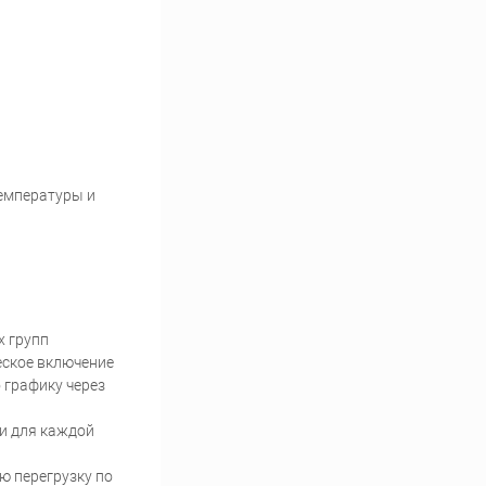
емпературы и
х групп
еское включение
 графику через
и для каждой
ю перегрузку по