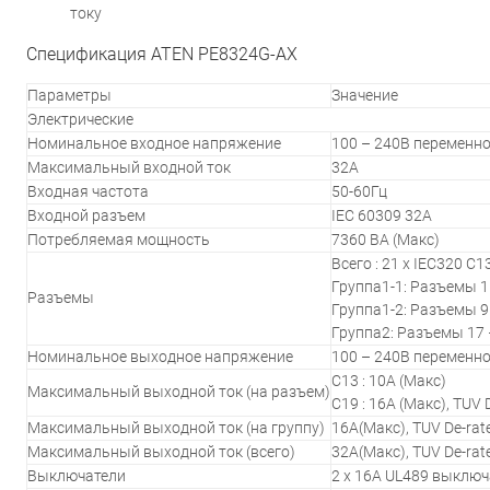
току
Спецификация ATEN PE8324G-AX
Параметры
Значение
Электрические
Номинальное входное напряжение
100 – 240В переменно
Максимальный входной ток
32A
Входная частота
50-60Гц
Входной разъем
IEC 60309 32A
Потребляемая мощность
7360 ВА (Макс)
Всего : 21 x IEC320 C1
Группа1-1: Разъемы 1 –
Разъемы
Группа1-2: Разъемы 9 –
Группа2: Разъемы 17 – 
Номинальное выходное напряжение
100 – 240В переменно
C13 : 10A (Макс)
Максимальный выходной ток (на разъем)
C19 : 16A (Макс), TUV
Максимальный выходной ток (на группу)
16A(Макс), TUV De-rat
Максимальный выходной ток (всего)
32A(Макс), TUV De-rat
Выключатели
2 x 16A UL489 выключ