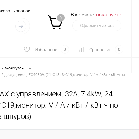
аказать звонок
В корзине
пока пусто
0
Оформить заказ
0
0
Избранное
Сравнение
•
) и аксессуары
 доступ, ввод IEC60309, (21*C13+3*С19;монитор. V / A / кВт / кВт·ч по
X с управлением, 32A, 7.4kW, 24
С19;монитор. V / A / кВт / кВт·ч по
з шнуров)