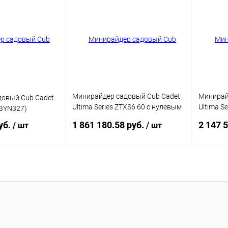
Минирайдер садовый Cub Cadet
Минирай
овый Cub Cadet
Ultima Series ZTXS6 60 с нулевым
Ultima S
BYN327)
радиусом поворота
радиусо
уб.
1 861 180.58 руб.
2 147 
/ шт
/ шт
(47RICHB8A10)
(47RICH
писаться
Подписаться
ик
Сравнение
Купить в 1 клик
Сравнение
Купит
Недоступно
В избранное
Недоступно
В изб