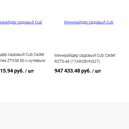
дер садовый Cub Cadet
Минирайдер садовый Cub Cadet
eries ZTXS6 60 с нулевым
RZTS-46 (17ARCBYN327)
м поворота
515.94 руб.
947 433.48 руб.
/ шт
/ шт
B8A10)
Подписаться
Подписаться
ь в 1 клик
Сравнение
Купить в 1 клик
Сравнение
ранное
Недоступно
В избранное
Недоступно