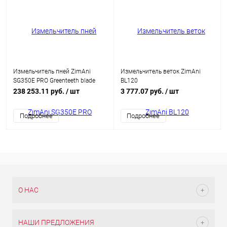
Измельчитель пней ZimAni
Измельчитель веток ZimAni
SG350E PRO Greenteeth blade
BL120
(DRK-ZJGB-478)
238 253.11 руб.
/ шт
3 777.07 руб.
/ шт
Подробнее
Подробнее
О НАС
НАШИ ПРЕДЛОЖЕНИЯ